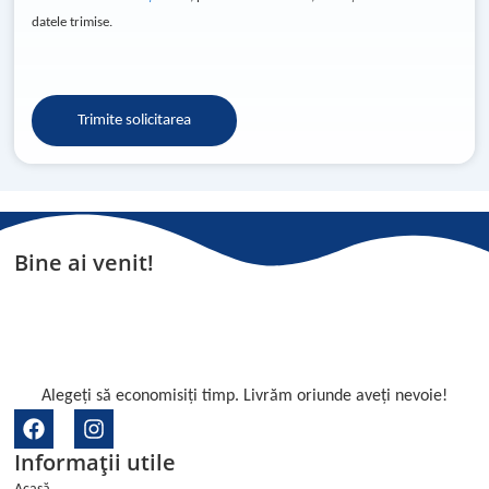
datele trimise.
Trimite solicitarea
Bine ai venit!
Alegeți să economisiți timp. Livrăm oriunde aveți nevoie!
F
I
a
n
Informații utile
c
s
e
t