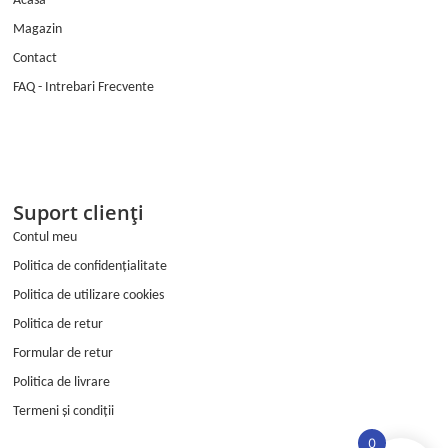
Acasă
b
a
Magazin
o
g
o
r
Contact
k
a
FAQ - Intrebari Frecvente
m
Suport clienți
Contul meu
Politica de confidențialitate
Politica de utilizare cookies
Politica de retur
Formular de retur
Politica de livrare
Termeni și condiții
0