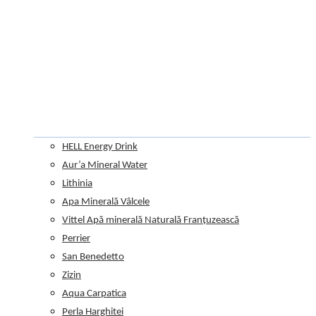
HELL Energy Drink
Aur’a Mineral Water
Lithinia
Apa Minerală Vâlcele
Vittel Apă minerală Naturală Franțuzească
Perrier
San Benedetto
Zizin
Aqua Carpatica
Perla Harghitei