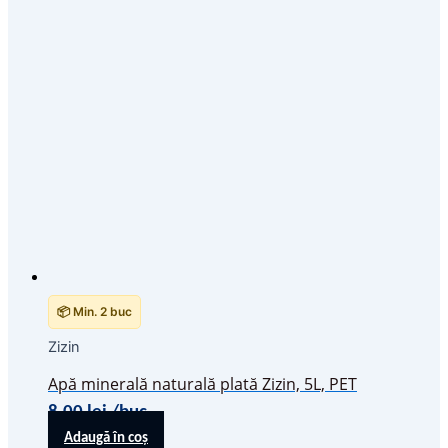
📦 Min. 2 buc
Zizin
Apă minerală naturală plată Zizin, 5L, PET
8,00
lei
/buc
Adaugă în coș