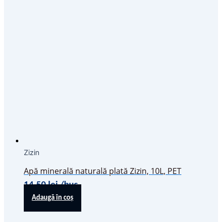
Zizin
Apă minerală naturală plată Zizin, 10L, PET
14,50
lei
/buc
Adaugă în coș