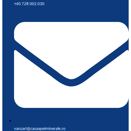
+40 728 002 030
vanzari@casaapeiminerale.ro