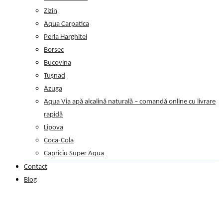
Zizin
Aqua Carpatica
Perla Harghitei
Borsec
Bucovina
Tușnad
Azuga
Aqua Via apă alcalină naturală – comandă online cu livrare
rapidă
Lipova
Coca-Cola
Capriciu Super Aqua
Contact
Blog