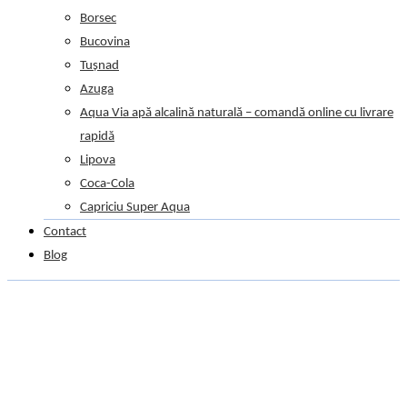
Borsec
Bucovina
Tușnad
Azuga
Aqua Via apă alcalină naturală – comandă online cu livrare
rapidă
Lipova
Coca-Cola
Capriciu Super Aqua
Contact
Blog