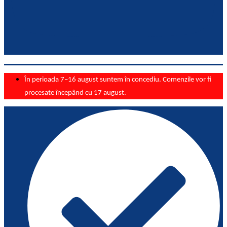
În perioada 7–16 august suntem în concediu. Comenzile vor fi
procesate începând cu 17 august.