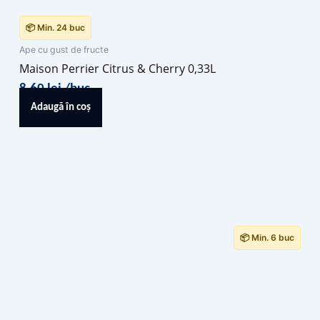
📦 Min. 24 buc
Ape cu gust de fructe
Maison Perrier Citrus & Cherry 0,33L
8,60
lei
/buc
Adaugă în coș
📦 Min. 6 buc