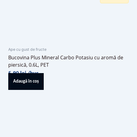
Ape cu gust de fructe
Bucovina Plus Mineral Carbo Potasiu cu aromă de
piersică, 0.6L, PET
5,90
lei
/buc
Adaugă în coș