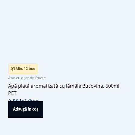
📦 Min. 12 buc
Ape cu gust de fructe
Apă plată aromatizată cu lămâie Bucovina, 500ml,
PET
3,50
lei
/buc
Adaugă în coș