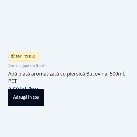
📦 Min. 12 buc
Ape cu gust de fructe
Apă plată aromatizată cu piersică Bucovina, 500ml,
PET
3,50
lei
/buc
Adaugă în coș