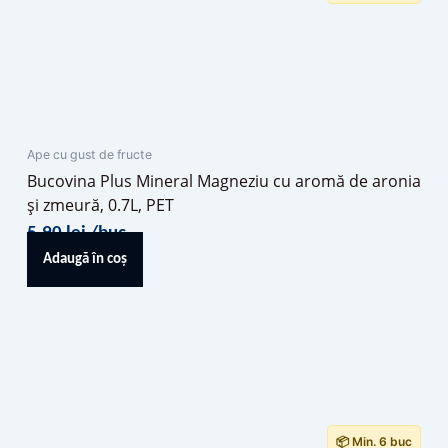
Ape cu gust de fructe
Bucovina Plus Mineral Magneziu cu aromă de aronia
și zmeură, 0.7L, PET
5,90
lei
/buc
Adaugă în coș
📦 Min. 6 buc