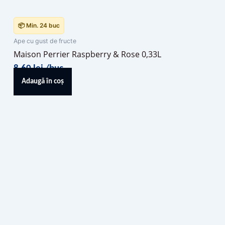
📦 Min. 24 buc
Ape cu gust de fructe
Maison Perrier Raspberry & Rose 0,33L
8,60
lei
/buc
Adaugă în coș