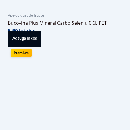
Ape cu gust de fructe
Bucovina Plus Mineral Carbo Seleniu 0.6L PET
5,90
lei
/buc
Adaugă în coș
Premium