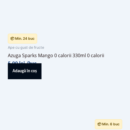
📦 Min. 24 buc
Ape cu gust de fructe
Azuga Sparks Mango 0 calorii 330ml 0 calorii
5,00
lei
/buc
Adaugă în coș
📦 Min. 6 buc