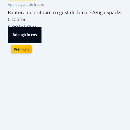
Ape cu gust de fructe
Băutură răcoritoare cu gust de lămâie Azuga Sparks
0 calorii
5,00
lei
/buc
Adaugă în coș
Premium