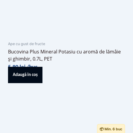
Ape cu gust de fructe
Bucovina Plus Mineral Potasiu cu aromă de lămâie
și ghimbir, 0.7L, PET
5,90
lei
/buc
Adaugă în coș
📦 Min. 6 buc