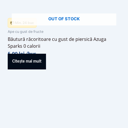
OUT OF STOCK
📦 Min. 24 buc
Ape cu gust de fructe
Băutură răcoritoare cu gust de piersică Azuga
Sparks 0 calorii
5,00
lei
/buc
Citește mai mult