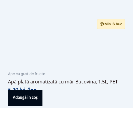
📦 Min. 6 buc
Ape cu gust de fructe
Apă plată aromatizată cu măr Bucovina, 1.5L, PET
5,20
lei
/buc
Adaugă în coș