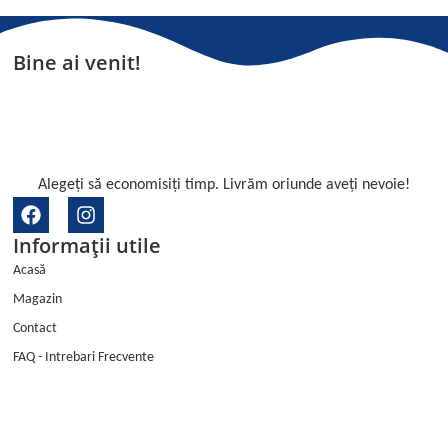
Bine ai venit!
Alegeți să economisiți timp. Livrăm oriunde aveți nevoie!
F
I
a
n
Informații utile
c
s
e
t
Acasă
b
a
Magazin
o
g
o
r
Contact
k
a
FAQ - Intrebari Frecvente
m