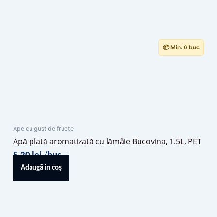
📦 Min. 6 buc
Ape cu gust de fructe
Apă plată aromatizată cu lămâie Bucovina, 1.5L, PET
5,20
lei
/buc
Adaugă în coș