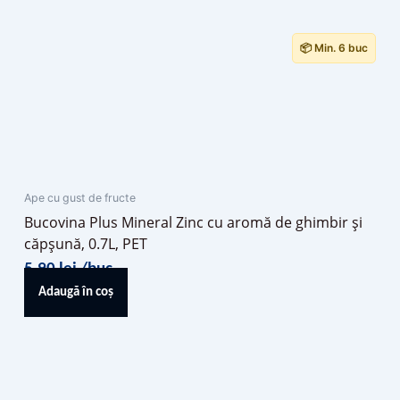
📦 Min. 6 buc
Ape cu gust de fructe
Bucovina Plus Mineral Zinc cu aromă de ghimbir și
căpșună, 0.7L, PET
5,90
lei
/buc
Adaugă în coș