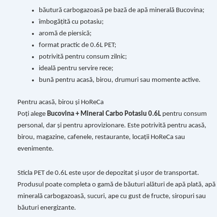
băutură carbogazoasă pe bază de apă minerală Bucovina;
îmbogățită cu potasiu;
aromă de piersică;
format practic de 0.6L PET;
potrivită pentru consum zilnic;
ideală pentru servire rece;
bună pentru acasă, birou, drumuri sau momente active.
Pentru acasă, birou și HoReCa
Poți alege
Bucovina + Mineral Carbo Potasiu 0.6L
pentru consum
personal, dar și pentru aprovizionare. Este potrivită pentru acasă,
birou, magazine, cafenele, restaurante, locații HoReCa sau
evenimente.
Sticla PET de 0.6L este ușor de depozitat și ușor de transportat.
Produsul poate completa o gamă de băuturi alături de apă plată, apă
minerală carbogazoasă, sucuri, ape cu gust de fructe, siropuri sau
băuturi energizante.