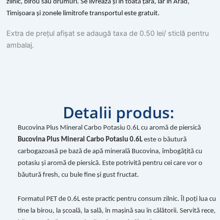
de
zilnic, birou sau drumuri. Se livrează și în toată țara, iar în Arad,
piersică,
Timișoara și zonele limitrofe transportul este gratuit.
0.6L,
PET
Extra de prețul afișat se adaugă taxa de 0.50 lei/ sticlă pentru
ambalaj.
Detalii produs:
Bucovina Plus Mineral Carbo Potasiu 0.6L cu aromă de piersică
Bucovina Plus Mineral Carbo Potasiu 0.6L
este o băutură
carbogazoasă pe bază de apă minerală Bucovina, îmbogățită cu
potasiu și aromă de piersică. Este potrivită pentru cei care vor o
băutură fresh, cu bule fine și gust fructat.
Formatul PET de 0.6L este practic pentru consum zilnic. Îl poți lua cu
tine la birou, la școală, la sală, în mașină sau în călătorii. Servită rece,