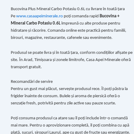
Bucovina Plus Mineral Carbo Potasiu 0.6L cu livrare în toată țara
Pe
www.casaapeiminerale.ro
poți comanda rapid
Bucovina +
Mineral Carbo Potasiu 0.6L
împreună cu alte produse pentru
hidratare și răcorire. Comanda online este practică pentru familii,
birouri, magazine, restaurante, cafenele sau evenimente.
Produsul se poate livra și în toată țara, conform condițiilor afișate pe
site. În Arad, Timișoara și zonele limitrofe, Casa Apei Minerale oferă
transport gratuit.
Recomandări de servire
Pentru un gust mai plăcut, servește produsul rece. Îl poți păstra la
frigider înainte de consum. Bulele și aroma de piersică oferă o
senzație fresh, potrivită pentru zile active sau pauze scurte.
Poți consuma produsul ca atare sau îl poți include într-o comandă
mai mare. Pentru o aprovizionare completă, îl poți combina cu apă
plată, sucuri, siropuri Laurul, ape cu gust de fructe sau energizante.