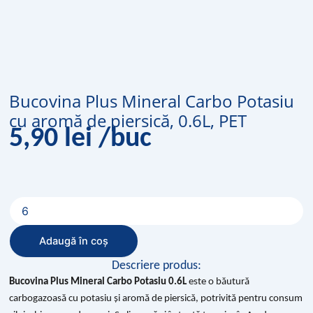
Bucovina Plus Mineral Carbo Potasiu
cu aromă de piersică, 0.6L, PET
5,90
lei
/buc
Cantitate
Bucovina
Plus
Adaugă în coș
Mineral
Carbo
Descriere produs:
Potasiu
Bucovina Plus Mineral Carbo Potasiu 0.6L
este o băutură
cu
carbogazoasă cu potasiu și aromă de piersică, potrivită pentru consum
aromă