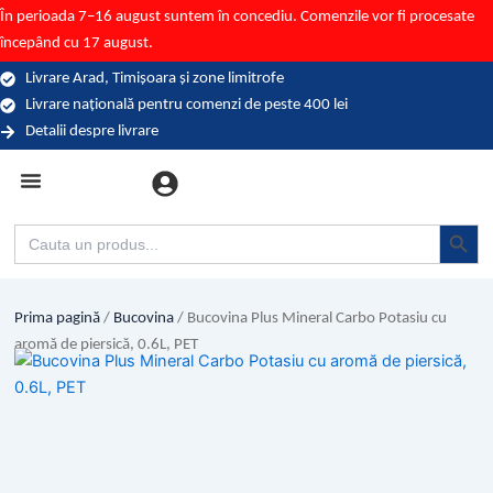
Skip
În perioada 7–16 august suntem în concediu. Comenzile vor fi procesate
to
începând cu 17 august.
content
Livrare Arad, Timișoara și zone limitrofe
Livrare națională pentru comenzi de peste 400 lei
Detalii despre livrare
Categorii (branduri)
Search Button
Search
for:
Prima pagină
/
Bucovina
/ Bucovina Plus Mineral Carbo Potasiu cu
aromă de piersică, 0.6L, PET