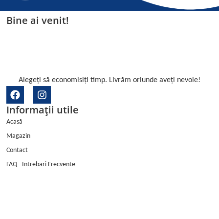
Bine ai venit!
Alegeți să economisiți timp. Livrăm oriunde aveți nevoie!
F
I
a
n
Informații utile
c
s
e
t
Acasă
b
a
Magazin
o
g
o
r
Contact
k
a
FAQ - Intrebari Frecvente
m