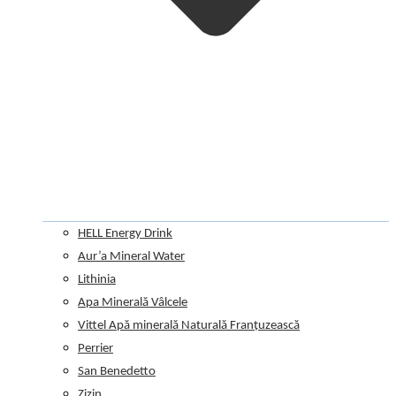
HELL Energy Drink
Aur’a Mineral Water
Lithinia
Apa Minerală Vâlcele
Vittel Apă minerală Naturală Franțuzească
Perrier
San Benedetto
Zizin