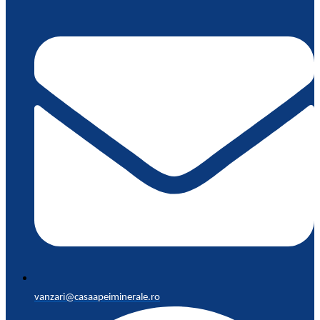
vanzari@casaapeiminerale.ro