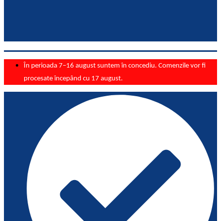
În perioada 7–16 august suntem în concediu. Comenzile vor fi
procesate începând cu 17 august.