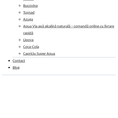
Bucovina
Tușnad
Azuga
Aqua Via apă alcalină naturală – comandă online cu livrare
rapidă
Lipova
Coca-Cola
Capriciu Super Aqua
Contact
Blog