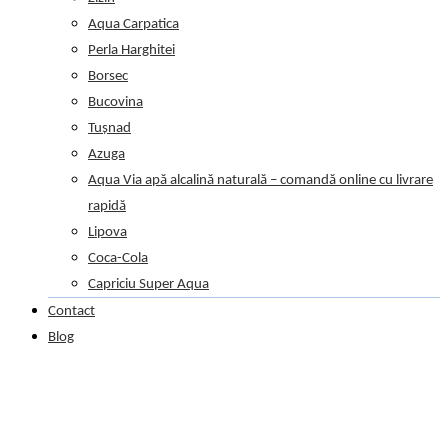
Aqua Carpatica
Perla Harghitei
Borsec
Bucovina
Tușnad
Azuga
Aqua Via apă alcalină naturală – comandă online cu livrare
rapidă
Lipova
Coca-Cola
Capriciu Super Aqua
Contact
Blog