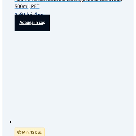
500ml, PET
2,60
lei
/buc
Adaugă în coș
📦 Min. 12 buc