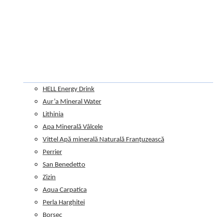
HELL Energy Drink
Aur’a Mineral Water
Lithinia
Apa Minerală Vâlcele
Vittel Apă minerală Naturală Franțuzească
Perrier
San Benedetto
Zizin
Aqua Carpatica
Perla Harghitei
Borsec