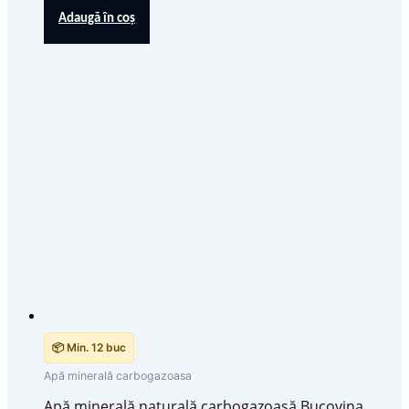
Adaugă în coș
📦 Min. 12 buc
Apă minerală carbogazoasa
Apă minerală naturală carbogazoasă Bucovina,