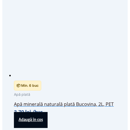
📦 Min. 6 buc
Apă plată
Apă minerală naturală plată Bucovina, 2L, PET
3,70
lei
/buc
Adaugă în coș