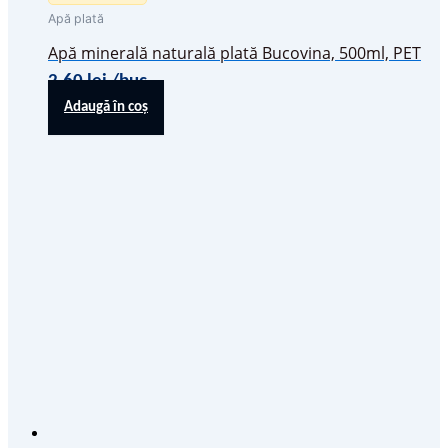
Apă plată
Apă minerală naturală plată Bucovina, 500ml, PET
2,60
lei
/buc
Adaugă în coș