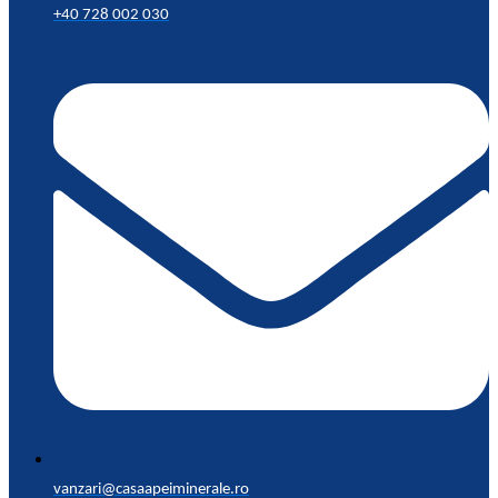
+40 728 002 030
vanzari@casaapeiminerale.ro