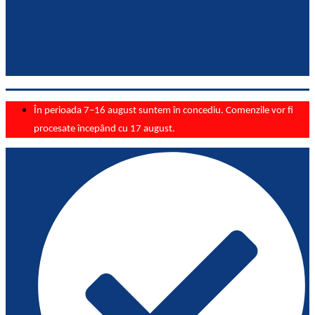
În perioada 7–16 august suntem în concediu. Comenzile vor fi
procesate începând cu 17 august.