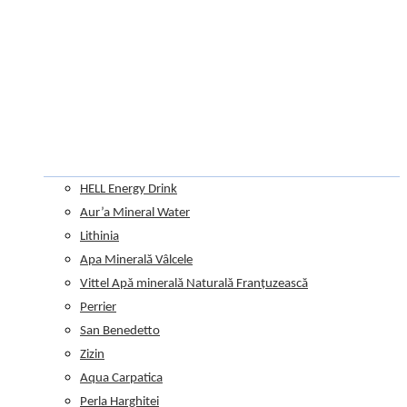
HELL Energy Drink
Aur’a Mineral Water
Lithinia
Apa Minerală Vâlcele
Vittel Apă minerală Naturală Franțuzească
Perrier
San Benedetto
Zizin
Aqua Carpatica
Perla Harghitei