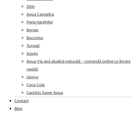
Zizin
Aqua Carpatica
Perla Harghitei
Borsec
Bucovina
Tușnad
Azuga
Aqua Via apă alcalină naturală – comandă online cu livrare
rapidă
Lipova
Coca-Cola
Capriciu Super Aqua
Contact
Blog