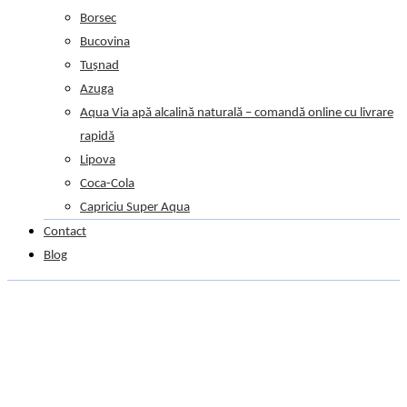
Borsec
Bucovina
Tușnad
Azuga
Aqua Via apă alcalină naturală – comandă online cu livrare
rapidă
Lipova
Coca-Cola
Capriciu Super Aqua
Contact
Blog