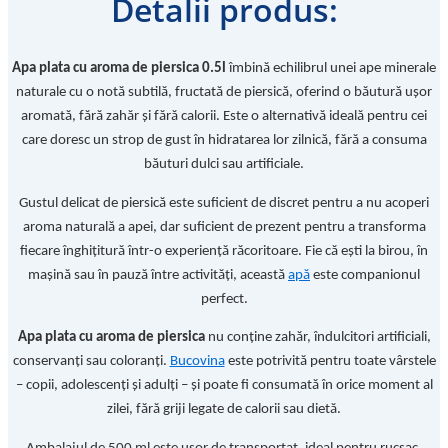
Detalii produs:
Apa plata cu aroma de piersica 0.5l
îmbină echilibrul unei ape minerale
naturale cu o notă subtilă, fructată de piersică, oferind o băutură ușor
aromată, fără zahăr și fără calorii. Este o alternativă ideală pentru cei
care doresc un strop de gust în hidratarea lor zilnică, fără a consuma
băuturi dulci sau artificiale.
Gustul delicat de piersică este suficient de discret pentru a nu acoperi
aroma naturală a apei, dar suficient de prezent pentru a transforma
fiecare înghițitură într-o experiență răcoritoare. Fie că ești la birou, în
mașină sau în pauză între activități, această
apă
este companionul
perfect.
Apa plata cu aroma de piersica
nu conține zahăr, îndulcitori artificiali,
conservanți sau coloranți.
Bucovina
este potrivită pentru toate vârstele
– copii, adolescenți și adulți – și poate fi consumată în orice moment al
zilei, fără griji legate de calorii sau dietă.