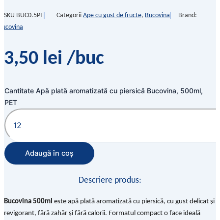
SKU
BUC0.5PI
Categorii
Ape cu gust de fructe
,
Bucovina
Brand:
Bucovina
3,50
lei
/buc
Cantitate Apă plată aromatizată cu piersică Bucovina, 500ml,
PET
Adaugă în coș
Descriere produs:
Bucovina 500ml
este apă plată aromatizată cu piersică, cu gust delicat și
revigorant, fără zahăr și fără calorii. Formatul compact o face ideală