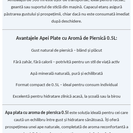
Ambalajul de 500 ml este ușor de transportat, ideal pentru rucsac,
geantă sau suportul de sticlă din mașină. Capacul etanș asigură
păstrarea gustului și prospețimii, chiar dacă nu este consumată imediat
după deschidere.
Avantajele Apei Plate cu Aromă de Piersică 0.5L:
Gust natural de piersică – blând și plăcut
Fără zahăr, fără calorii – potrivită pentru un stil de viață activ
Apă minerală naturală, pură și echilibrată
Format compact de 0.5L – ideal pentru consum individual
Excelentă pentru hidratare zilnică acasă, la școală sau la birou
Apa plata cu aroma de piersica 0.5l
este soluția ideală pentru cei care
caută un echilibru între gust și hidratare sănătoasă. Îți oferă
prospețimea unei ape naturale, completată de aroma reconfortantă a