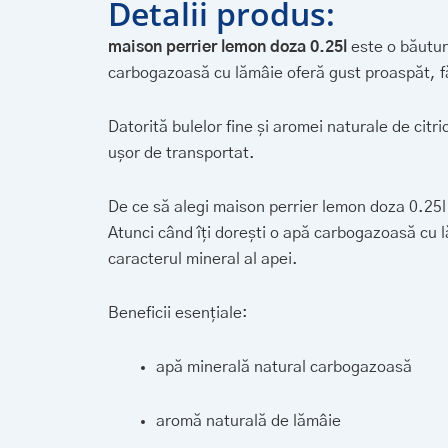
Detalii produs:
maison perrier lemon doza 0.25l
este o băutur
carbogazoasă cu lămâie oferă gust proaspăt, fără
Datorită bulelor fine și aromei naturale de citr
ușor de transportat.
De ce să alegi maison perrier lemon doza 0.25l 
Atunci când îți dorești o apă carbogazoasă cu lă
caracterul mineral al apei.
Beneficii esențiale:
apă minerală natural carbogazoasă
aromă naturală de lămâie