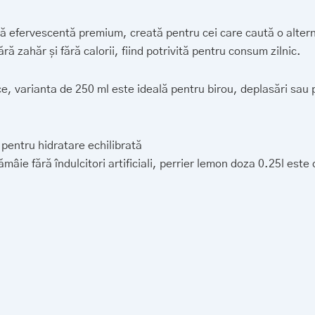
Lemon,
250ml,
ă efervescentă premium, creată pentru cei care caută o altern
doză
 zahăr și fără calorii, fiind potrivită pentru consum zilnic.
ice, varianta de 250 ml este ideală pentru birou, deplasări sau
pentru hidratare echilibrată
mâie fără îndulcitori artificiali, perrier lemon doza 0.25l est