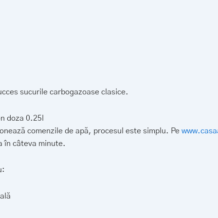
ucces sucurile carbogazoase clasice.
n doza 0.25l
ionează comenzile de apă, procesul este simplu. Pe
www.casaa
a în câteva minute.
u:
ală