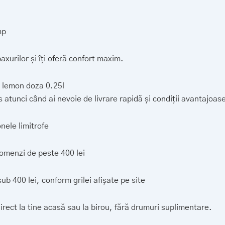
mp
axurilor și îți oferă confort maxim.
r lemon doza 0.25l
atunci când ai nevoie de livrare rapidă și condiții avantajoas
nele limitrofe
 comenzi de peste 400 lei
b 400 lei, conform grilei afișate pe site
irect la tine acasă sau la birou, fără drumuri suplimentare.