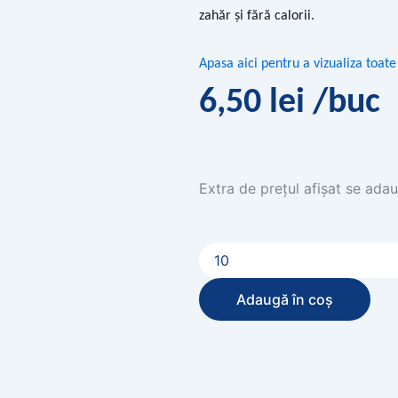
zahăr și fără calorii.
Apasa aici pentru a vizualiza toat
6,50
lei
/buc
Extra de prețul afișat se adau
Cantitate
Apă
minerală
carbogazoasă
Adaugă în coș
cu
aromă
de
lămâie
Maison
Perrier