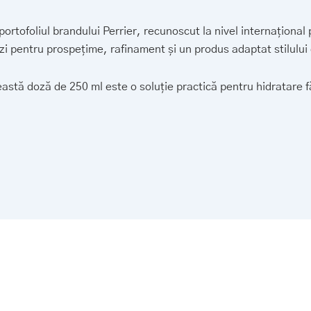
portofoliul brandului
Perrier
, recunoscut la nivel internaționa
i pentru prospețime, rafinament și un produs adaptat stilului
astă doză de 250 ml este o soluție practică pentru hidratare fă