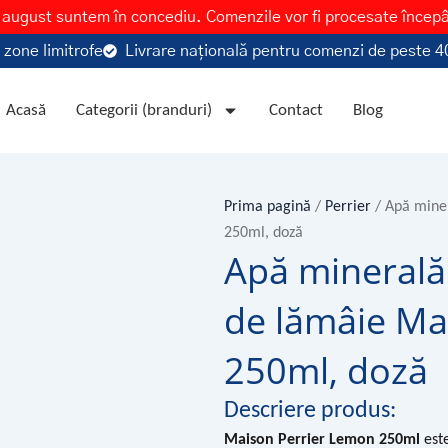
 august suntem în concediu. Comenzile vor fi procesate încep
 zone limitrofe
Livrare națională pentru comenzi de peste 40
Acasă
Categorii (branduri)
Contact
Blog
Prima pagină
/
Perrier
/ Apă mine
250ml, doză
Apă minerală
de lămâie Ma
250ml, doză
Descriere produs:
Maison Perrier Lemon 250ml
este