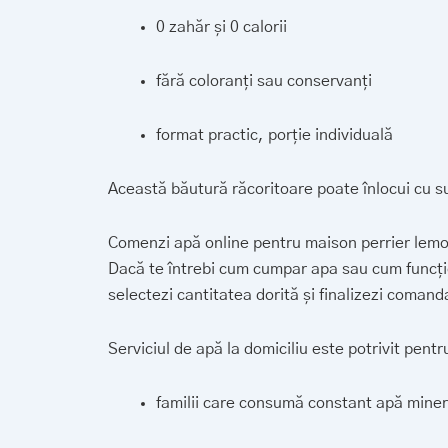
0 zahăr și 0 calorii
fără coloranți sau conservanți
format practic, porție individuală
Această băutură răcoritoare poate înlocui cu s
Comenzi apă online pentru maison perrier lemo
Dacă te întrebi cum cumpar apa sau cum funcț
selectezi cantitatea dorită și finalizezi comand
Serviciul de apă la domiciliu este potrivit pentr
familii care consumă constant apă miner