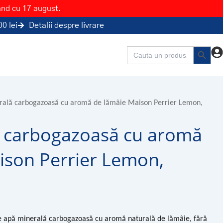
ând cu 17 august.
0 lei
Detalii despre livrare
Search Button
Search
for:
rală carbogazoasă cu aromă de lămâie Maison Perrier Lemon,
 carbogazoasă cu aromă
ison Perrier Lemon,
 apă minerală carbogazoasă cu aromă naturală de lămâie, fără