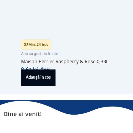
📦 Min. 24 buc
Ape cu gust de fructe
Maison Perrier Raspberry & Rose 0,33L
8,60
lei
/buc
Adaugă în coș
Bine ai venit!