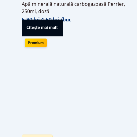
Apă minerală naturală carbogazoasă Perrier,
250ml, doză
5,90
lei
4,50
lei
/buc
Citește mai mult
Premium