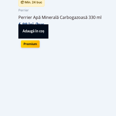
📦 Min. 24 buc
Perrier
Perrier Apă Minerală Carbogazoasă 330 ml
6,99
lei
/buc
Adaugă în coș
Premium