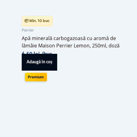
📦 Min. 10 buc
Perrier
Apă minerală carbogazoasă cu aromă de
lămâie Maison Perrier Lemon, 250ml, doză
6,50
lei
/buc
Adaugă în coș
Premium