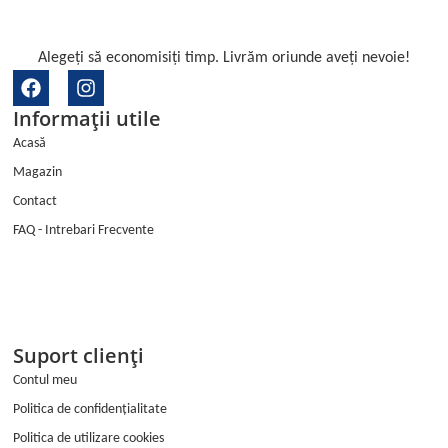
Alegeți să economisiți timp. Livrăm oriunde aveți nevoie!
F
I
a
n
Informații utile
c
s
e
t
Acasă
b
a
Magazin
o
g
o
r
Contact
k
a
FAQ - Intrebari Frecvente
m
Suport clienți
Contul meu
Politica de confidențialitate
Politica de utilizare cookies