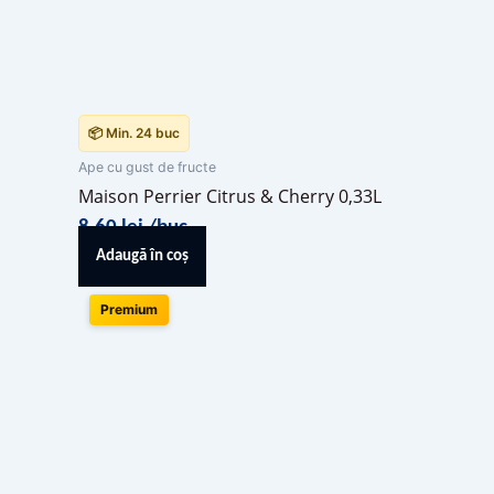
📦 Min. 24 buc
Ape cu gust de fructe
Maison Perrier Citrus & Cherry 0,33L
8,60
lei
/buc
Adaugă în coș
Premium