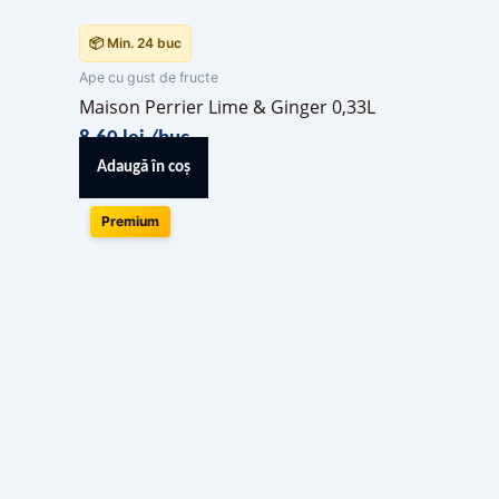
📦 Min. 24 buc
Ape cu gust de fructe
Maison Perrier Lime & Ginger 0,33L
8,60
lei
/buc
Adaugă în coș
Premium