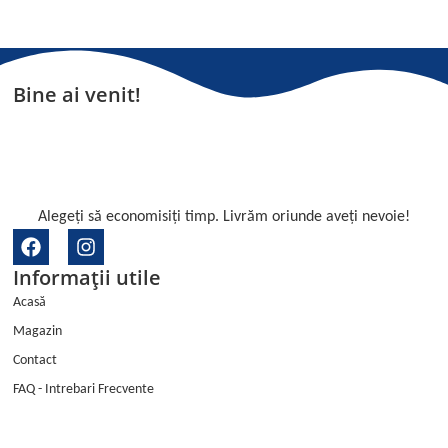
Bine ai venit!
Alegeți să economisiți timp. Livrăm oriunde aveți nevoie!
F
I
a
n
Informații utile
c
s
e
t
Acasă
b
a
Magazin
o
g
o
r
Contact
k
a
FAQ - Intrebari Frecvente
m