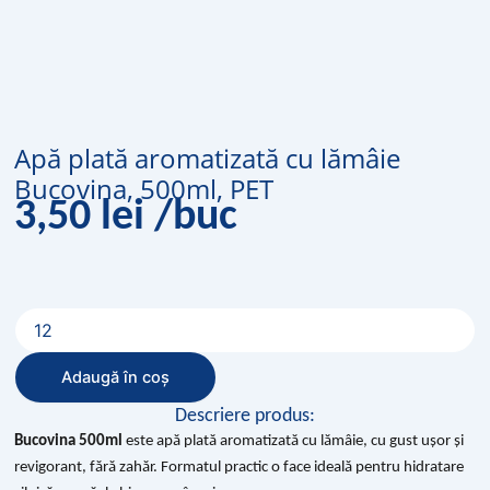
Apă plată aromatizată cu lămâie
Bucovina, 500ml, PET
3,50
lei
/buc
Cantitate
Apă
plată
Adaugă în coș
aromatizată
cu
Descriere produs:
lămâie
Bucovina 500ml
este apă plată aromatizată cu lămâie, cu gust ușor și
Bucovina,
revigorant, fără zahăr. Formatul practic o face ideală pentru hidratare
500ml,