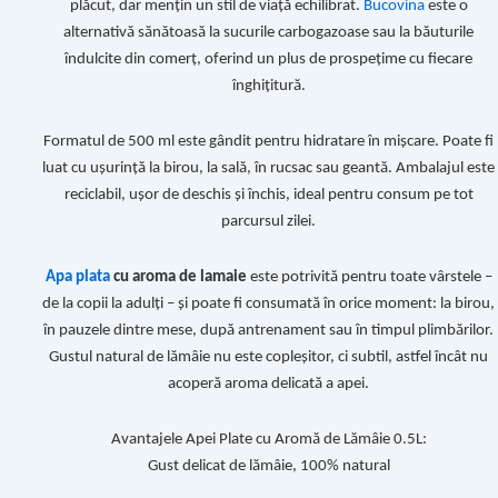
plăcut, dar mențin un stil de viață echilibrat.
Bucovina
este o
alternativă sănătoasă la sucurile carbogazoase sau la băuturile
îndulcite din comerț, oferind un plus de prospețime cu fiecare
înghițitură.
Formatul de 500 ml este gândit pentru hidratare în mișcare. Poate fi
luat cu ușurință la birou, la sală, în rucsac sau geantă. Ambalajul este
reciclabil, ușor de deschis și închis, ideal pentru consum pe tot
parcursul zilei.
Apa plata
cu aroma de lamaie
este potrivită pentru toate vârstele –
de la copii la adulți – și poate fi consumată în orice moment: la birou,
în pauzele dintre mese, după antrenament sau în timpul plimbărilor.
Gustul natural de lămâie nu este copleșitor, ci subtil, astfel încât nu
acoperă aroma delicată a apei.
Avantajele Apei Plate cu Aromă de Lămâie 0.5L:
Gust delicat de lămâie, 100% natural