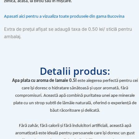
PET
zilnică, acasă, la birou sau în mișcare.
Apasati aici pentru a vizualiza toate produsele din gama Bucovina
Extra de prețul afișat se adaugă taxa de 0.50 lei/ sticlă pentru
ambalaj.
Detalii produs:
Apa plata cu aroma de lamaie 0.5l
este alegerea perfectă pentru cei
care își doresc o hidratare sănătoasă și ușor aromată, fără
compromisuri. Această apă combină puritatea unei ape minerale
plate cu un strop subtil de lămâie naturală, oferind o experiență de
băut răcoritoare și delicată.
Fără zahăr, fără calorii și fără îndulcitori artificiali, această apă
aromatizată este ideală pentru persoanele care își doresc un gust