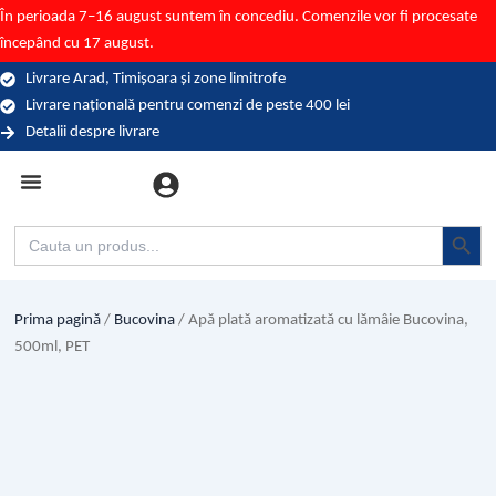
Skip
În perioada 7–16 august suntem în concediu. Comenzile vor fi procesate
to
începând cu 17 august.
content
Livrare Arad, Timișoara și zone limitrofe
Livrare națională pentru comenzi de peste 400 lei
Detalii despre livrare
Categorii (branduri)
Search Button
Search
for:
Prima pagină
/
Bucovina
/ Apă plată aromatizată cu lămâie Bucovina,
500ml, PET