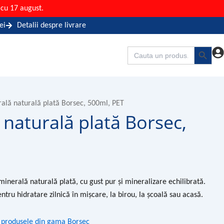
cu 17 august.
ei
Detalii despre livrare
Search Button
Search
for:
ală naturală plată Borsec, 500ml, PET
naturală plată Borsec,
inerală naturală plată, cu gust pur și mineralizare echilibrată.
tru hidratare zilnică în mișcare, la birou, la școală sau acasă.
te produsele din gama Borsec