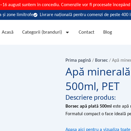
7–16 august suntem în concediu. Comenzile vor fi procesate începând 
 și zone limitrofe
Livrare națională pentru comenzi de peste 400 l
Acasă
Categorii (branduri)
Contact
Blog
Prima pagină
/
Borsec
/ Apă miner
Apă minerală 
500ml, PET
Descriere produs:
Borsec apă plată 500ml
este apă m
Formatul compact o face ideală pen
Apasa aici pentru a vizualiza toa