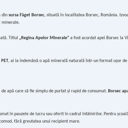
ă din
sursa Făget Borsec
, situată în localitatea Borsec, România. Izvo
r minerale.
ată. Titlul
„Regina Apelor Minerale”
a fost acordat apei Borsec la Vi
 PET
, ai la îndemână o apă minerală naturală într-un format ușor de t
lă de apă care să fie simplu de purtat și rapid de consumat.
Borsec apa
umat în pauzele de lucru sau oferit în cadrul întâlnirilor. Pentru școal
 comod, fără greutatea unui recipient mare.