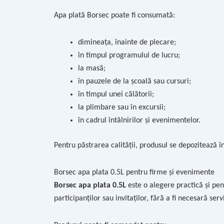
Apa plată Borsec poate fi consumată:
dimineața, înainte de plecare;
în timpul programului de lucru;
la masă;
în pauzele de la școală sau cursuri;
în timpul unei călătorii;
la plimbare sau în excursii;
în cadrul întâlnirilor și evenimentelor.
Pentru păstrarea calității, produsul se depozitează în
Borsec apa plata 0.5L pentru firme și evenimente
Borsec apa plata 0.5L
este o alegere practică și pent
participanților sau invitaților, fără a fi necesară ser