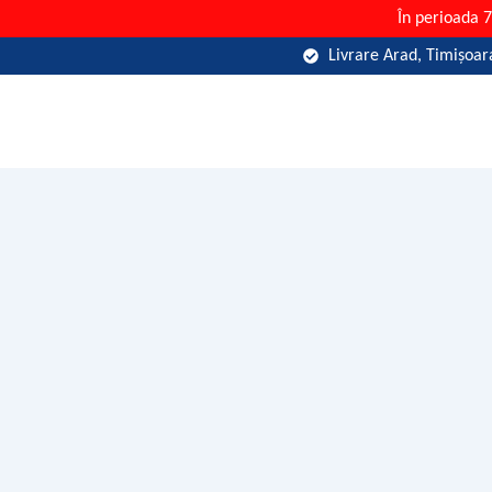
Skip
În perioada 
to
Livrare Arad, Timișoara
content