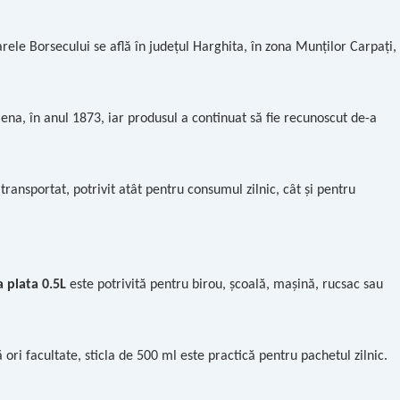
arele Borsecului se află în județul Harghita, în zona Munților Carpați,
ena, în anul 1873, iar produsul a continuat să fie recunoscut de-a
ransportat, potrivit atât pentru consumul zilnic, cât și pentru
 plata 0.5L
este potrivită pentru birou, școală, mașină, rucsac sau
ă ori facultate, sticla de 500 ml este practică pentru pachetul zilnic.