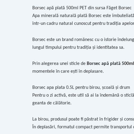
Borsec apă plată 500ml PET din sursa Făget Borsec
Apa minerală naturală plată Borsec este îmbuteliat
într-un cadru natural cunoscut pentru tradiția apelo
Borsec este un brand românesc cu o istorie îndelung
lungul timpului pentru tradiția și identitatea sa.
Prin alegerea unei sticle de
Borsec apă plată 500ml
momentele în care ești în deplasare.
Borsec apa plata 0.5L pentru birou, școală și drum
Pentru o zi activă, este util să ai la îndemână o stic
geanta de călătorie.
La birou, produsul poate fi păstrat în frigider și cons
În deplasări, formatul compact permite transportul