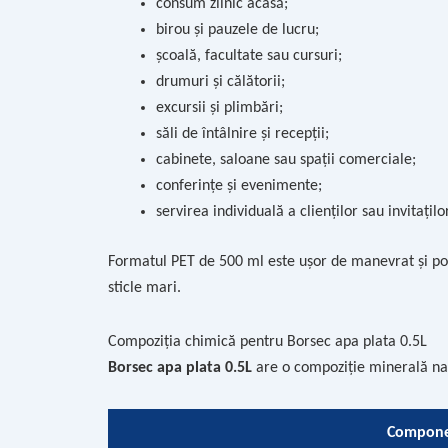
consum zilnic acasă;
birou și pauzele de lucru;
școală, facultate sau cursuri;
drumuri și călătorii;
excursii și plimbări;
săli de întâlnire și recepții;
cabinete, saloane sau spații comerciale;
conferințe și evenimente;
servirea individuală a clienților sau invitaților
Formatul PET de 500 ml este ușor de manevrat și pot
sticle mari.
Compoziția chimică pentru Borsec apa plata 0.5L
Borsec apa plata 0.5L
are o compoziție minerală nat
Compon