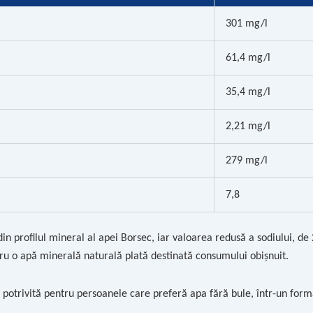
301 mg/l
61,4 mg/l
35,4 mg/l
2,21 mg/l
279 mg/l
7,8
in profilul mineral al apei Borsec, iar valoarea redusă a sodiului, de
tru o apă minerală naturală plată destinată consumului obișnuit.
d potrivită pentru persoanele care preferă apa fără bule, într-un forma