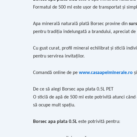
Formatul de 500 ml este ușor de transportat și simpl
Apa minerală naturală plată Borsec provine din
sur
pentru tradiția îndelungată a brandului, apreciat de 
Cu gust curat, profil mineral echilibrat și sticlă indi
pentru servirea invitaților.
Comandă online de pe
www.casaapeiminerale.ro
și
De ce să alegi Borsec apa plata 0.5L PET
O sticlă de apă de 500 ml este potrivită atunci când 
să ocupe mult spațiu.
Borsec apa plata 0.5L
este potrivită pentru: