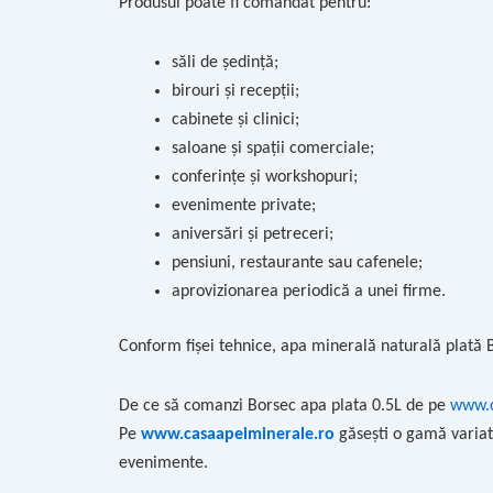
Produsul poate fi comandat pentru:
săli de ședință;
birouri și recepții;
cabinete și clinici;
saloane și spații comerciale;
conferințe și workshopuri;
evenimente private;
aniversări și petreceri;
pensiuni, restaurante sau cafenele;
aprovizionarea periodică a unei firme.
Conform fișei tehnice, apa minerală naturală plată 
De ce să comanzi Borsec apa plata 0.5L de pe
www.c
Pe
www.casaapeiminerale.ro
găsești o gamă variată
evenimente.