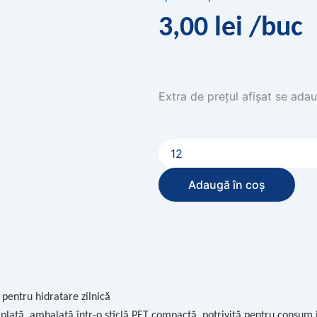
3,00
lei
/buc
Extra de prețul afișat se adau
Cantitate
Apă
minerală
naturală
Adaugă în coș
plată
Borsec,
500ml,
PET
pentru hidratare zilnică
lată, ambalată într-o sticlă PET compactă, potrivită pentru consum ind