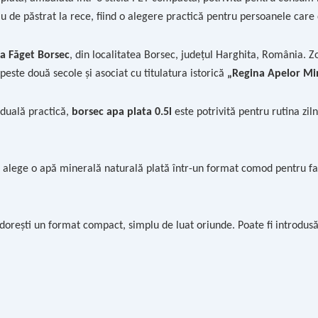
u de păstrat la rece, fiind o alegere practică pentru persoanele care
sa Făget Borsec
, din localitatea Borsec, județul Harghita, România. 
peste două secole și asociat cu titulatura istorică
„Regina Apelor Mi
viduală practică,
borsec apa plata 0.5l
este potrivită pentru rutina zil
 alege o apă minerală naturală plată într-un format comod pentru fam
dorești un format compact, simplu de luat oriunde. Poate fi introdusă 