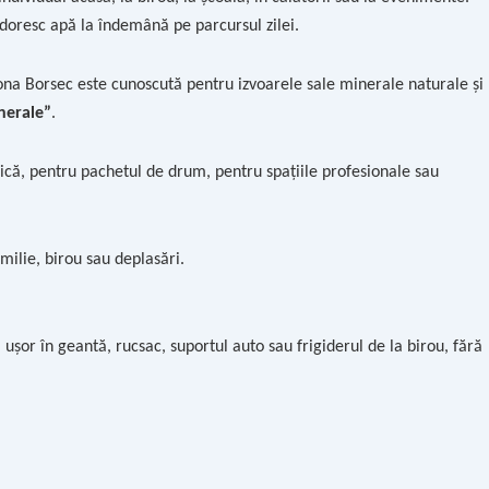
 doresc apă la îndemână pe parcursul zilei.
Zona Borsec este cunoscută pentru izvoarele sale minerale naturale și
nerale”
.
nică, pentru pachetul de drum, pentru spațiile profesionale sau
ilie, birou sau deplasări.
ușor în geantă, rucsac, suportul auto sau frigiderul de la birou, fără