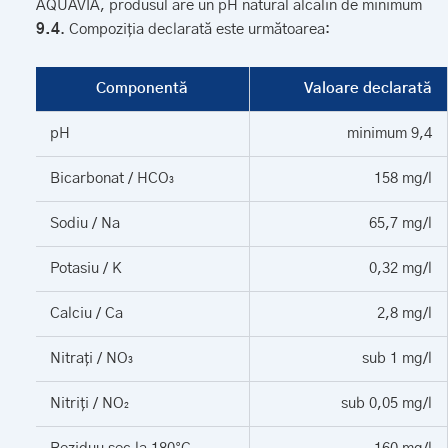
AQUAVIA, produsul are un pH natural alcalin de minimum
9.4
. Compoziția declarată este următoarea:
Componentă
Valoare declarată
pH
minimum 9,4
Bicarbonat / HCO₃
158 mg/l
Sodiu / Na
65,7 mg/l
Potasiu / K
0,32 mg/l
Calciu / Ca
2,8 mg/l
Nitrați / NO₃
sub 1 mg/l
Nitriți / NO₂
sub 0,05 mg/l