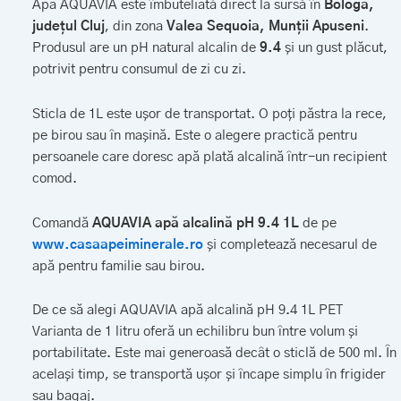
Apa AQUAVIA este îmbuteliată direct la sursă în
Bologa,
județul Cluj
, din zona
Valea Sequoia, Munții Apuseni
.
Produsul are un pH natural alcalin de
9.4
și un gust plăcut,
potrivit pentru consumul de zi cu zi.
Sticla de 1L este ușor de transportat. O poți păstra la rece,
pe birou sau în mașină. Este o alegere practică pentru
persoanele care doresc apă plată alcalină într-un recipient
comod.
Comandă
AQUAVIA apă alcalină pH 9.4 1L
de pe
www.casaapeiminerale.ro
și completează necesarul de
apă pentru familie sau birou.
De ce să alegi AQUAVIA apă alcalină pH 9.4 1L PET
Varianta de 1 litru oferă un echilibru bun între volum și
portabilitate. Este mai generoasă decât o sticlă de 500 ml. În
același timp, se transportă ușor și încape simplu în frigider
sau bagaj.