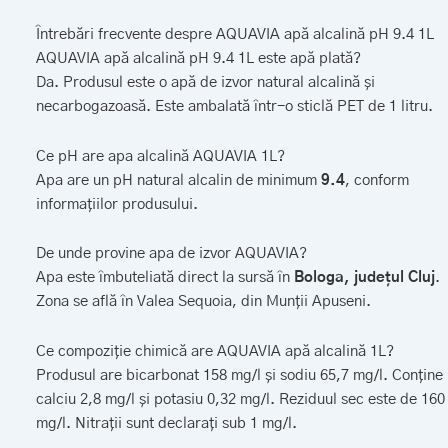
Întrebări frecvente despre AQUAVIA apă alcalină pH 9.4 1L
AQUAVIA apă alcalină pH 9.4 1L este apă plată?
Da. Produsul este o apă de izvor natural alcalină și
necarbogazoasă. Este ambalată într-o sticlă PET de 1 litru.
Ce pH are apa alcalină AQUAVIA 1L?
Apa are un pH natural alcalin de minimum
9.4
, conform
informațiilor produsului.
De unde provine apa de izvor AQUAVIA?
Apa este îmbuteliată direct la sursă în
Bologa, județul Cluj
.
Zona se află în Valea Sequoia, din Munții Apuseni.
Ce compoziție chimică are AQUAVIA apă alcalină 1L?
Produsul are bicarbonat 158 mg/l și sodiu 65,7 mg/l. Conține
calciu 2,8 mg/l și potasiu 0,32 mg/l. Reziduul sec este de 160
mg/l. Nitrații sunt declarați sub 1 mg/l.