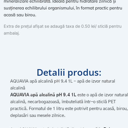
mineralizare echilibrată. Ideală pentru hidratare zilnică și
alcalină
pH
susținerea echilibrului organismului, în format practic pentru
9.4,
acasă sau birou.
1L,
PET
Extra de prețul afișat se adaugă taxa de 0.50 lei/ sticlă pentru
ambalaj.
Detalii produs:
AQUAVIA apă alcalină pH 9.4 1L – apă de izvor natural
alcalină
AQUAVIA apă alcalină pH 9.4 1L
este o apă de izvor natural
alcalină, necarbogazoasă, îmbuteliată într-o sticlă PET
practică. Formatul de 1 litru este potrivit pentru acasă, birou,
deplasări sau mesele zilnice.