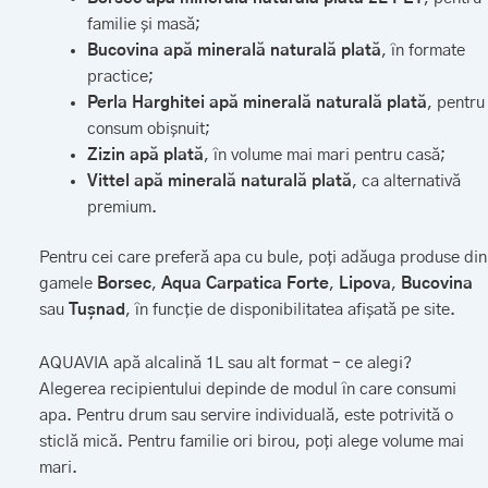
familie și masă;
Bucovina apă minerală naturală plată
, în formate
practice;
Perla Harghitei apă minerală naturală plată
, pentru
consum obișnuit;
Zizin apă plată
, în volume mai mari pentru casă;
Vittel apă minerală naturală plată
, ca alternativă
premium.
Pentru cei care preferă apa cu bule, poți adăuga produse din
gamele
Borsec
,
Aqua Carpatica Forte
,
Lipova
,
Bucovina
sau
Tușnad
, în funcție de disponibilitatea afișată pe site.
AQUAVIA apă alcalină 1L sau alt format – ce alegi?
Alegerea recipientului depinde de modul în care consumi
apa. Pentru drum sau servire individuală, este potrivită o
sticlă mică. Pentru familie ori birou, poți alege volume mai
mari.