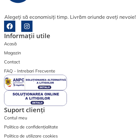
Alegeți să economisiți timp. Livrăm oriunde aveți nevoie!
F
I
a
n
Informații utile
c
s
e
t
Acasă
b
a
Magazin
o
g
o
r
Contact
k
a
FAQ - Intrebari Frecvente
m
Suport clienți
Contul meu
Politica de confidențialitate
Politica de utilizare cookies