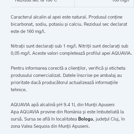
Reziduu sec la 180°C
160 mg/l
Caracterul alcalin al apei este natural. Produsul conține
bicarbonat, sodiu, potasiu și calciu. Reziduul sec declarat
este de 160 mg/l.
Nitrații sunt declarați sub 1 mg/l. Nitriții sunt declarați sub
0,05 mg/l. Aceste valori completează profilul apei AQUAVIA.
Pentru informarea corectă a clienților, verifică și eticheta
produsului comercializat. Datele înscrise pe ambalaj au
prioritate dacă producătorul actualizează informațiile
tehnice.
AQUAVIA apă alcalină pH 9.4 1L din Munții Apuseni
Apa AQUAVIA provine din România și este îmbuteliată la
sursă. Sursa se află în localitatea
Bologa
, județul Cluj, în
zona Valea Sequoia din Munții Apuseni.