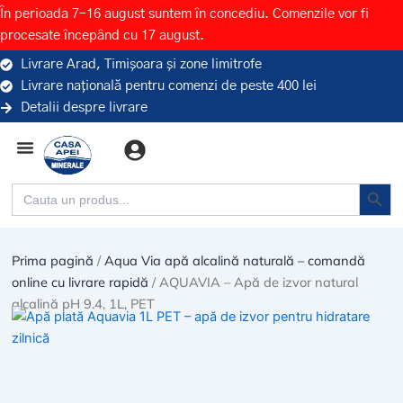
Skip
În perioada 7–16 august suntem în concediu. Comenzile vor fi
to
procesate începând cu 17 august.
content
Livrare Arad, Timișoara și zone limitrofe
Livrare națională pentru comenzi de peste 400 lei
Detalii despre livrare
Categorii (branduri)
Search Button
Search
for:
Prima pagină
/
Aqua Via apă alcalină naturală – comandă
online cu livrare rapidă
/ AQUAVIA – Apă de izvor natural
alcalină pH 9.4, 1L, PET