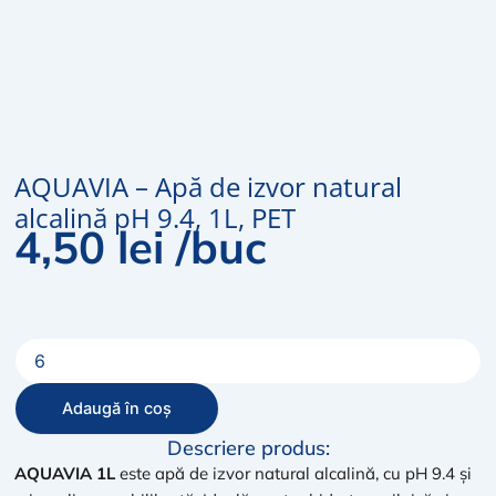
AQUAVIA – Apă de izvor natural
alcalină pH 9.4, 1L, PET
4,50
lei
/buc
Cantitate
AQUAVIA
–
Adaugă în coș
Apă
de
Descriere produs:
izvor
AQUAVIA 1L
este apă de izvor natural alcalină, cu pH 9.4 și
natural