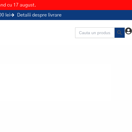
ând cu 17 august.
0 lei
Detalii despre livrare
Search Button
Search
for: