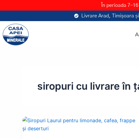
Skip
În perioada 7–16
to
Livrare Arad, Timișoara și
content
A
siropuri cu livrare în 