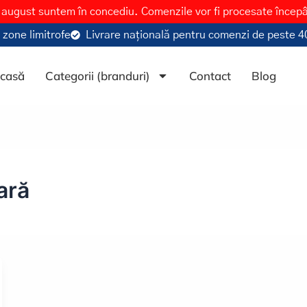
 august suntem în concediu. Comenzile vor fi procesate încep
 zone limitrofe
Livrare națională pentru comenzi de peste 40
casă
Categorii (branduri)
Contact
Blog
țară