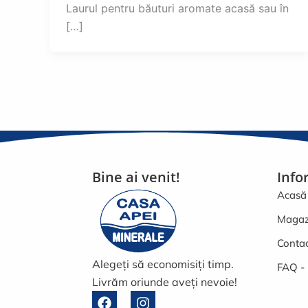
Laurul pentru băuturi aromate acasă sau în
[…]
Bine ai venit!
Info
Acasă
Magaz
Conta
Alegeți să economisiți timp.
FAQ - 
Livrăm oriunde aveți nevoie!
F
I