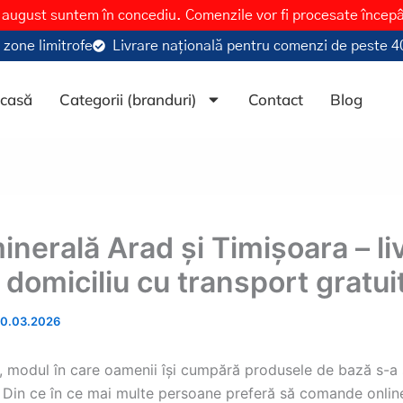
 august suntem în concediu. Comenzile vor fi procesate încep
 zone limitrofe
Livrare națională pentru comenzi de peste 40
casă
Categorii (branduri)
Contact
Blog
nerală Arad și Timișoara – li
 domiciliu cu transport gratui
10.03.2026
ani, modul în care oamenii își cumpără produsele de bază s-a
. Din ce în ce mai multe persoane preferă să comande onlin