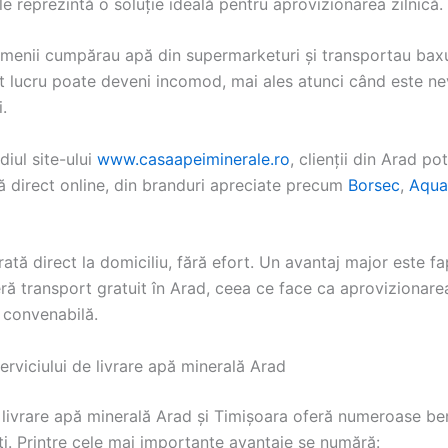
e reprezintă o soluție ideală pentru aprovizionarea zilnică.
oamenii cumpărau apă din supermarketuri și transportau bax
t lucru poate deveni incomod, mai ales atunci când este n
.
diul site-ului
www.casaapeiminerale.ro
, clienții din Arad p
ă direct online, din branduri apreciate precum
Borsec
,
Aqua
rată direct la domiciliu, fără efort. Un avantaj major este fa
eră transport gratuit în Arad, ceea ce face ca aprovizionar
 convenabilă.
erviciului de livrare apă minerală Arad
 livrare apă minerală Arad și Timișoara oferă numeroase ben
ți. Printre cele mai importante avantaje se numără: