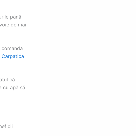
urile până
evoie de mai
ot comanda
 Carpatica
ptul că
ea cu apă să
eficii