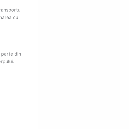
ransportul
onarea cu
 parte din
rpului.