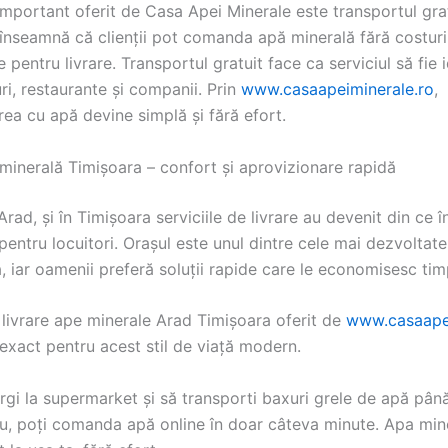
mportant oferit de Casa Apei Minerale este transportul grat
 înseamnă că clienții pot comanda apă minerală fără costuri
 pentru livrare. Transportul gratuit face ca serviciul să fie 
ouri, restaurante și companii. Prin
www.casaapeiminerale.ro
,
ea cu apă devine simplă și fără efort.
 minerală Timișoara – confort și aprovizionare rapidă
 Arad, și în Timișoara serviciile de livrare au devenit din ce 
entru locuitori. Orașul este unul dintre cele mai dezvoltate
 iar oamenii preferă soluții rapide care le economisesc tim
 livrare ape minerale Arad Timișoara oferit de
www.casaapei
exact pentru acest stil de viață modern.
ergi la supermarket și să transporti baxuri grele de apă pân
ou, poți comanda apă online în doar câteva minute. Apa min