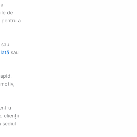
mai
ile de
ă pentru a
u sau
lată
sau
rapid,
 motiv,
entru
 clienții
 sediul