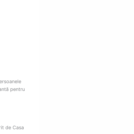
persoanele
antă pentru
rit de Casa