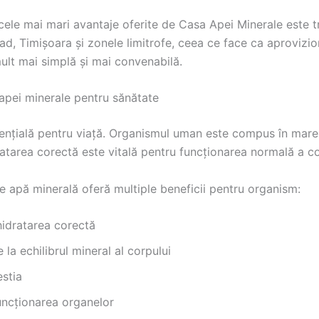
cele mai mari avantaje oferite de Casa Apei Minerale este t
rad, Timișoara și zonele limitrofe, ceea ce face ca aprovizi
ult mai simplă și mai convenabilă.
apei minerale pentru sănătate
ențială pentru viață. Organismul uman este compus în mare
ratarea corectă este vitală pentru funcționarea normală a co
 apă minerală oferă multiple beneficii pentru organism:
idratarea corectă
 la echilibrul mineral al corpului
estia
uncționarea organelor