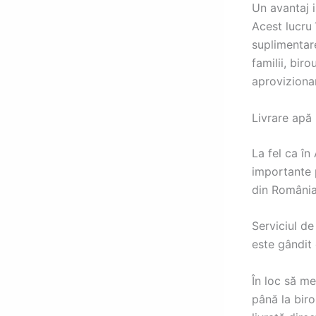
Un avantaj i
Acest lucru
suplimentare
familii, bir
aprovizionar
Livrare apă
La fel ca în
importante p
din România,
Serviciul de
este gândit 
În loc să m
până la bir