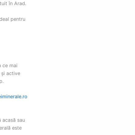
uit în Arad.
ideal pentru
în ce mai
 și active
p.
minerale.ro
ă acasă sau
erală este