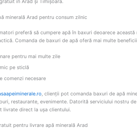
gratuit în Arad și Timișoara.
pă minerală Arad pentru consum zilnic
matori preferă să cumpere apă în baxuri deoarece această
actică. Comanda de baxuri de apă oferă mai multe beneficii
nare pentru mai multe zile
mic pe sticlă
ne comenzi necesare
saapeiminerale.ro
, clienții pot comanda baxuri de apă mine
rouri, restaurante, evenimente. Datorită serviciului nostru de 
 livrate direct la ușa clientului.
atuit pentru livrare apă minerală Arad