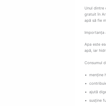
Unul dintre 
gratuit în A
apă să fie m
Importanța 
Apa este es
apă, iar hid
Consumul de
menține h
contribuie
ajută dig
susține f