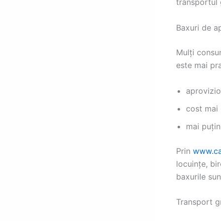
transportul 
Baxuri de a
Mulți consu
este mai pr
aprovizio
cost mai 
mai puți
Prin
www.ca
locuințe, bi
baxurile sunt
Transport gr