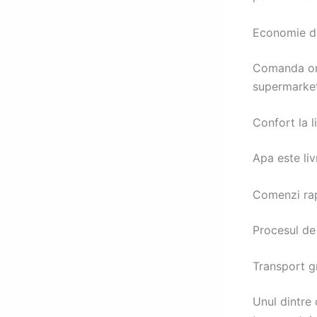
Economie de
Comanda onl
supermarket
Confort la 
Apa este liv
Comenzi ra
Procesul de 
Transport gr
Unul dintre