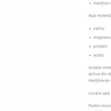
menține n
Apa mineral
calciu
magnezi
potasiu
sodiu
Aceste mine
active din 
menținerea e
Livrare apă 
Pentru locui