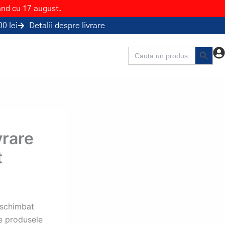
ând cu 17 august.
0 lei
Detalii despre livrare
Search Button
Search
for:
vrare
t
 schimbat
e produsele