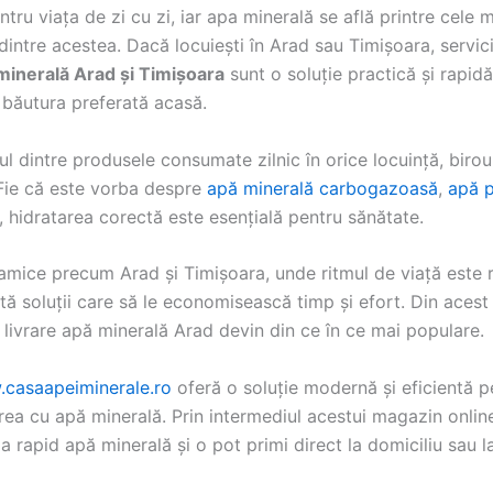
ntru viața de zi cu zi, iar apa minerală se află printre cele 
intre acestea. Dacă locuiești în Arad sau Timișoara, servici
 minerală Arad și Timișoara
sunt o soluție practică și rapid
băutura preferată acasă.
l dintre produsele consumate zilnic în orice locuință, biro
 Fie că este vorba despre
apă minerală carbogazoasă
,
apă p
, hidratarea corectă este esențială pentru sănătate.
namice precum Arad și Timișoara, unde ritmul de viață este 
ă soluții care să le economisească timp și efort. Din acest
e livrare apă minerală Arad devin din ce în ce mai populare.
casaapeiminerale.ro
oferă o soluție modernă și eficientă p
ea cu apă minerală. Prin intermediul acestui magazin online,
rapid apă minerală și o pot primi direct la domiciliu sau la