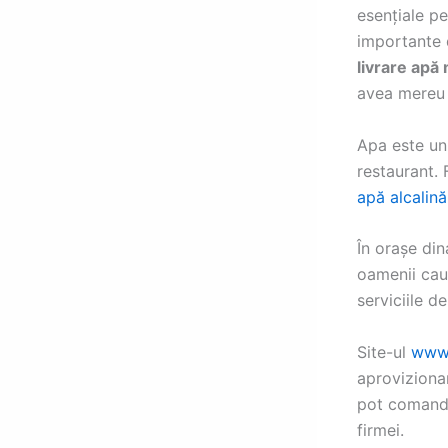
esențiale pe
importante d
livrare apă
avea mereu 
Apa este unu
restaurant.
apă alcalină
În orașe di
oamenii caut
serviciile d
Site-ul
www.
aprovizionar
pot comanda 
firmei.