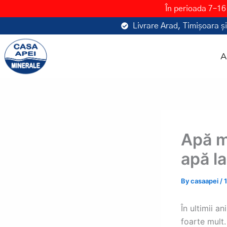
Skip
În perioada 7–16
to
Livrare Arad, Timișoara și
content
A
Apă mi
apă la
By
casaapei
/
În ultimii 
foarte mult