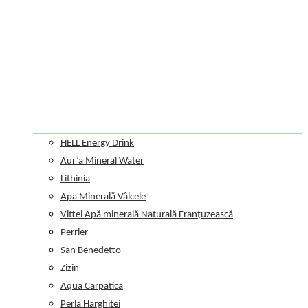
HELL Energy Drink
Aur’a Mineral Water
Lithinia
Apa Minerală Vâlcele
Vittel Apă minerală Naturală Franțuzească
Perrier
San Benedetto
Zizin
Aqua Carpatica
Perla Harghitei