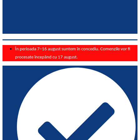
În perioada 7–16 august suntem în concediu. Comenzile vor fi
procesate începând cu 17 august.