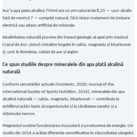
Aur’a apa plata alcalina 750ml are un pH natural de 8,25 — ușor alcalin
față de neutrul 7 — complet natural, fără niciun tratament de ionizare
electrică sau adaos artificial de minerale.
Alcalinitatea naturală provine din traseul geologic al apei prin masivul
Cracul de Aur: șisturi cristaline bogate în calciu, magneziu și bicarbonat
și, unic în România, coloizi de aur și argint.
Ce spun studiile despre mineralele din apa plată alcalină
naturală
Conform cercetărilor actuale (Nutrients, 2020; Journal of the
International Society of Sports Nutrition, 2016), mineralele din apa
alcalină naturală — calciu, magneziu, bicarbonat — contribuie la
echilibrul acido-bazic al organismului și la sănătatea oaselor și a
sistemului nervos.
Magneziul susține funcționarea musculară și producerea de energie. Un
studiu din 2016 a arătat diferențe semnificative în vâscozitatea sângelui