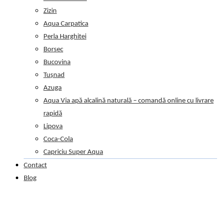
Zizin
Aqua Carpatica
Perla Harghitei
Borsec
Bucovina
Tușnad
Azuga
Aqua Via apă alcalină naturală – comandă online cu livrare
rapidă
Lipova
Coca-Cola
Capriciu Super Aqua
Contact
Blog