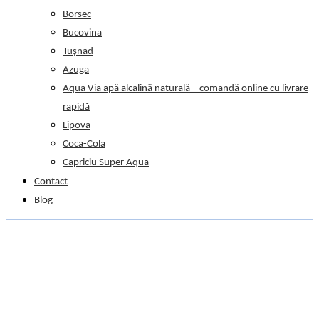
Borsec
Bucovina
Tușnad
Azuga
Aqua Via apă alcalină naturală – comandă online cu livrare
rapidă
Lipova
Coca-Cola
Capriciu Super Aqua
Contact
Blog