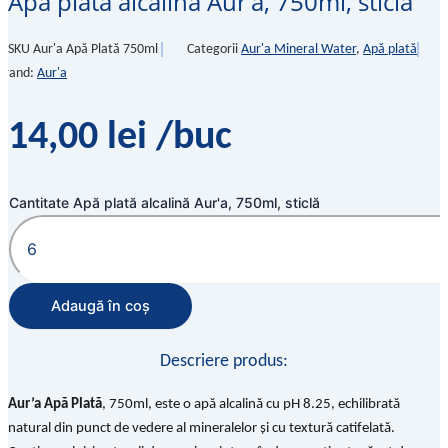
Apă plată alcalină Aur’a, 750ml, sticlă
SKU
Aur'a Apă Plată 750ml
Categorii
Aur'a Mineral Water
,
Apă plată
Brand:
Aur'a
14,00
lei
/buc
Cantitate Apă plată alcalină Aur'a, 750ml, sticlă
Adaugă în coș
Descriere produs:
Aur’a Apă Plată
, 750ml, este o apă alcalină cu pH 8.25, echilibrată
natural din punct de vedere al mineralelor și cu textură catifelată.