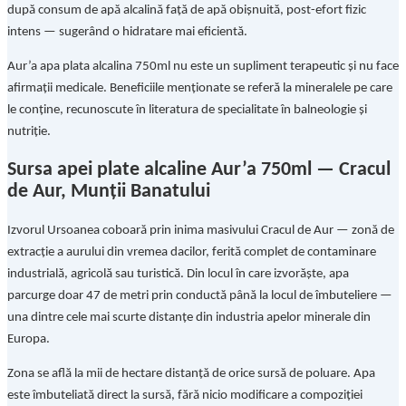
după consum de apă alcalină față de apă obișnuită, post-efort fizic
intens — sugerând o hidratare mai eficientă.
Aur’a apa plata alcalina 750ml nu este un supliment terapeutic și nu face
afirmații medicale. Beneficiile menționate se referă la mineralele pe care
le conține, recunoscute în literatura de specialitate în balneologie și
nutriție.
Sursa apei plate alcaline Aur’a 750ml — Cracul
de Aur, Munții Banatului
Izvorul Ursoanea coboară prin inima masivului Cracul de Aur — zonă de
extracție a aurului din vremea dacilor, ferită complet de contaminare
industrială, agricolă sau turistică. Din locul în care izvorăște, apa
parcurge doar 47 de metri prin conductă până la locul de îmbuteliere —
una dintre cele mai scurte distanțe din industria apelor minerale din
Europa.
Zona se află la mii de hectare distanță de orice sursă de poluare. Apa
este îmbuteliată direct la sursă, fără nicio modificare a compoziției