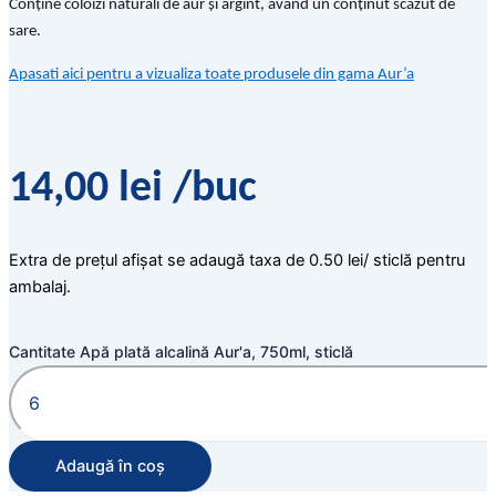
Conține coloizi naturali de aur și argint, având un conținut scăzut de
sare.
Apasati aici pentru a vizualiza toate produsele din gama Aur’a
14,00
lei
/buc
Extra de prețul afișat se adaugă taxa de 0.50 lei/ sticlă pentru
ambalaj.
Cantitate Apă plată alcalină Aur'a, 750ml, sticlă
Adaugă în coș