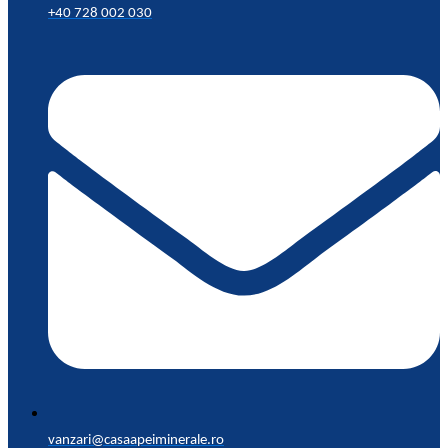
+40 728 002 030
vanzari@casaapeiminerale.ro