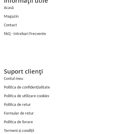
Informații utile
c
s
e
t
Acasă
b
a
Magazin
o
g
o
r
Contact
k
a
FAQ - Intrebari Frecvente
m
Suport clienți
Contul meu
Politica de confidențialitate
Politica de utilizare cookies
Politica de retur
Formular de retur
Politica de livrare
Termeni și condiții