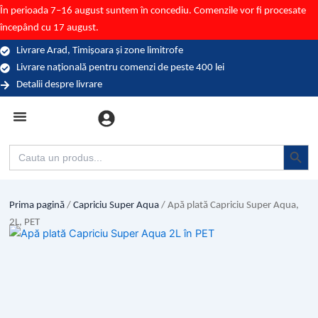
Skip
În perioada 7–16 august suntem în concediu. Comenzile vor fi procesate
to
începând cu 17 august.
content
Livrare Arad, Timișoara și zone limitrofe
Livrare națională pentru comenzi de peste 400 lei
Detalii despre livrare
Categorii (branduri)
Search Button
Search
for:
Prima pagină
/
Capriciu Super Aqua
/ Apă plată Capriciu Super Aqua,
2L, PET