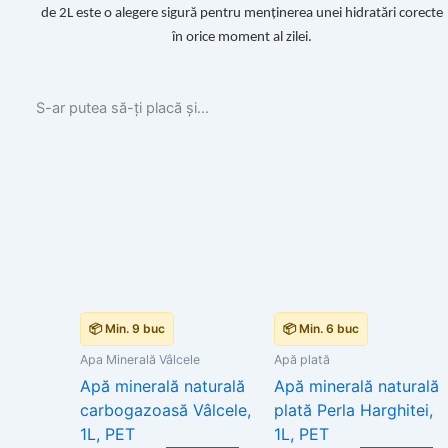
de 2L este o alegere sigură pentru menținerea unei hidratări corecte
în orice moment al zilei.
S-ar putea să-ți placă și…
📦 Min. 9 buc
📦 Min. 6 buc
Apa Minerală Vâlcele
Apă plată
Apă minerală naturală
Apă minerală naturală
carbogazoasă Vâlcele,
plată Perla Harghitei,
1L, PET
1L, PET