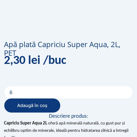
Apă plată Capriciu Super Aqua, 2L,
PET
2,30
lei
/buc
Cantitate
Apă
plată
Adaugă în coș
Capriciu
Super
Descriere produs:
Aqua,
Capriciu Super Aqua 2L
oferă apă minerală naturală, cu gust pur și
2L,
echilibru optim de minerale, ideală pentru hidratarea zilnică a întregii
PET