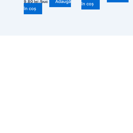
Adaugă
9,80
lei
/buc
în coș
în coș