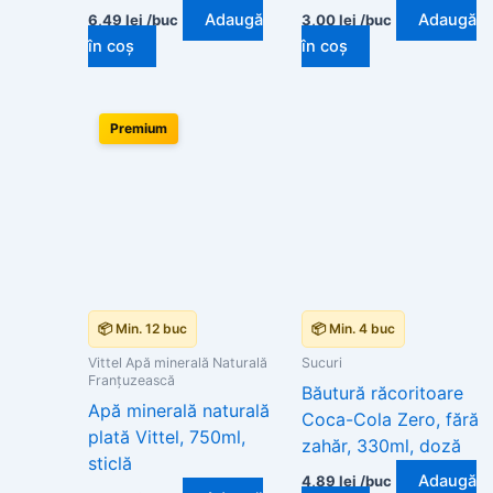
Adaugă
Adaugă
6,49
lei
/buc
3,00
lei
/buc
în coș
în coș
Premium
📦 Min. 12 buc
📦 Min. 4 buc
Vittel Apă minerală Naturală
Sucuri
Franțuzească
Băutură răcoritoare
Apă minerală naturală
Coca-Cola Zero, fără
plată Vittel, 750ml,
zahăr, 330ml, doză
sticlă
Adaugă
4,89
lei
/buc