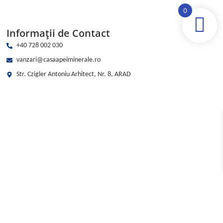
0
Informații de Contact
+40 728 002 030
vanzari@casaapeiminerale.ro
Str. Czigler Antoniu Arhitect, Nr. 8, ARAD
Cantitate
Telefon
Apă
Adaugă în coș
plată
Capriciu
Super