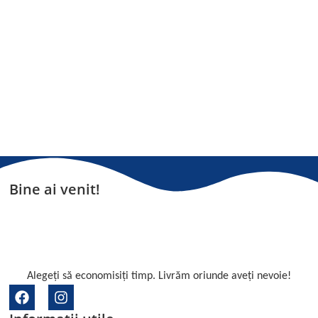
Bine ai venit!
Alegeți să economisiți timp. Livrăm oriunde aveți nevoie!
F
I
a
n