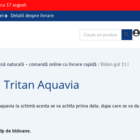
cu 17 august.
ei
Detalii despre livrare
Search Button
Search
for:
ină naturală – comandă online cu livrare rapidă
/ Bidon gol 11 l
l Tritan Aquavia
 Aquavia la schimb acesta se va achita prima data, dupa care se va da
tip de bidoane.