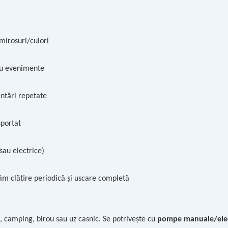
mirosuri/culori
au evenimente
ntări repetate
sportat
au electrice)
m clătire periodică și uscare completă
, camping, birou sau uz casnic. Se potrivește cu
pompe manuale/elec