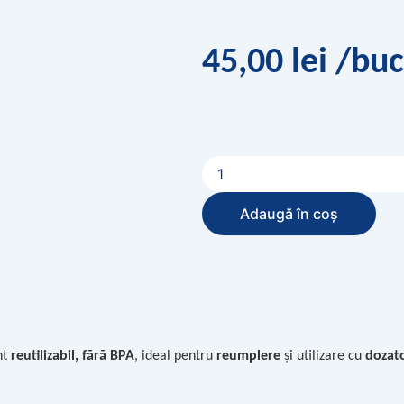
45,00
lei
/buc
Cantitate
Bidon
gol
11
Adaugă în coș
l
Tritan
Aquavia
nt
reutilizabil, fără BPA
, ideal pentru
reumplere
și utilizare cu
dozat