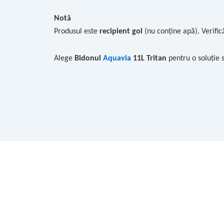
Notă
Produsul este
recipient gol
(nu conține apă). Verifi
Alege
Bidonul
Aquavia
11L Tritan
pentru o soluție 