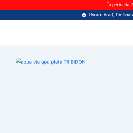
Skip
În perioada 
to
Livrare Arad, Timișoara
content