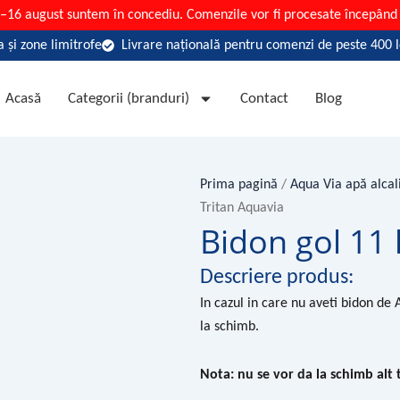
7–16 august suntem în concediu. Comenzile vor fi procesate începând 
 și zone limitrofe
Livrare națională pentru comenzi de peste 400 l
Acasă
Categorii (branduri)
Contact
Blog
Prima pagină
/
Aqua Via apă alcal
Tritan Aquavia
Bidon gol 11 
Descriere produs:
In cazul in care nu aveti bidon de
la schimb.
Nota: nu se vor da la schimb alt 