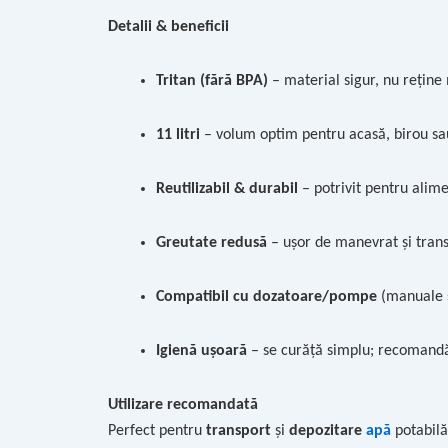
Detalii & beneficii
Tritan (fără BPA)
– material sigur, nu reține 
11 litri
– volum optim pentru acasă, birou s
Reutilizabil & durabil
– potrivit pentru alime
Greutate redusă
– ușor de manevrat și tran
Compatibil cu dozatoare/pompe
(manuale s
Igienă ușoară
– se curăță simplu; recomandă
Utilizare recomandată
Perfect pentru
transport
și
depozitare
apă
potabilă