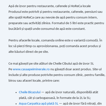
Apă de izvor pentru restaurante, cafenele și HoReCa locale
Produsul este potrivit și pentru restaurante, cafenele, pensiuni sau
alte spații HoReCa care au nevoie de apă pentru consum intern,
preparate sau activități zilnice. Formatul de 5 litri este practic pentru
bucătării și spații unde consumul de apă este constant.
Pentru afacerile locale, comanda online este o variantă comodă. În
loc să pierzi timp cu aprovizionarea, poți comanda acest produs și
alte băuturi direct de pe site.
Ce mai găsești pe site alături de Cheile Cibului apă de izvor 5L
Pe
www.casaapeiminerale.ro
nu găsești doar acest produs. Site-ul
include și alte produse potrivite pentru consum zilnic, pentru familie,
birou sau afaceri locale, printre care:
Cheile Bicazului
— apă de izvor naturală, disponibilă atât
plată, cât și carbogazoasă, în formate de la 2L la 5L;
Aqua Carpatica apă plată 5L
— apă de izvor fără nitrați, din