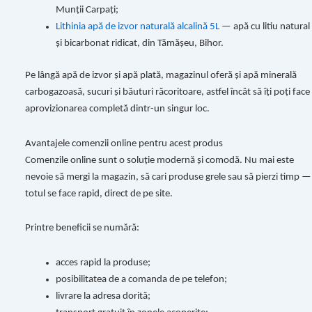
Munții Carpați;
Lithinia apă de izvor naturală alcalină 5L
— apă cu litiu natural
și bicarbonat ridicat, din Tămășeu, Bihor.
Pe lângă apă de izvor și apă plată, magazinul oferă și apă minerală
carbogazoasă, sucuri și băuturi răcoritoare, astfel încât să îți poți face
aprovizionarea completă dintr-un singur loc.
Avantajele comenzii online pentru acest produs
Comenzile online sunt o soluție modernă și comodă. Nu mai este
nevoie să mergi la magazin, să cari produse grele sau să pierzi timp —
totul se face rapid, direct de pe site.
Printre beneficii se numără:
acces rapid la produse;
posibilitatea de a comanda de pe telefon;
livrare la adresa dorită;