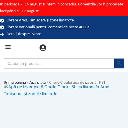
Skip
În perioada 7–16 august suntem în concediu. Comenzile vor fi procesate
to
începând cu 17 august.
content
Livrare Arad, Timișoara și zone limitrofe
Livrare națională pentru comenzi de peste 400 lei
Detalii despre livrare
Categorii (branduri)
Search Button
Search
for:
Prima pagină
/
Apă plată
/ Cheile Cibului apa de izvor 5 l PET