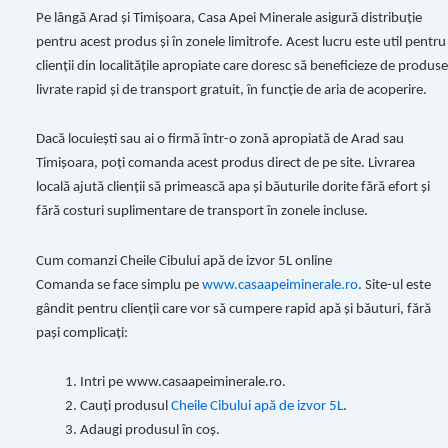
Pe lângă Arad și Timișoara, Casa Apei Minerale asigură distribuție
pentru acest produs și în zonele limitrofe. Acest lucru este util pentru
clienții din localitățile apropiate care doresc să beneficieze de produse
livrate rapid și de transport gratuit, în funcție de aria de acoperire.
Dacă locuiești sau ai o firmă într-o zonă apropiată de Arad sau
Timișoara, poți comanda acest produs direct de pe site. Livrarea
locală ajută clienții să primească apa și băuturile dorite fără efort și
fără costuri suplimentare de transport în zonele incluse.
Cum comanzi Cheile Cibului apă de izvor 5L online
Comanda se face simplu pe
www.casaapeiminerale.ro
. Site-ul este
gândit pentru clienții care vor să cumpere rapid apă și băuturi, fără
pași complicați:
Intri pe www.casaapeiminerale.ro.
Cauți produsul
Cheile Cibului apă de izvor 5L
.
Adaugi produsul în coș.