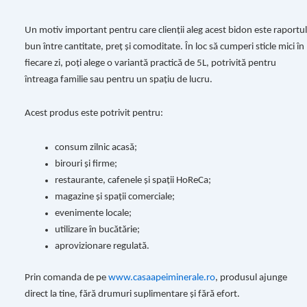
Un motiv important pentru care clienții aleg acest bidon este raportul
bun între cantitate, preț și comoditate. În loc să cumperi sticle mici în
fiecare zi, poți alege o variantă practică de 5L, potrivită pentru
întreaga familie sau pentru un spațiu de lucru.
Acest produs este potrivit pentru:
consum zilnic acasă;
birouri și firme;
restaurante, cafenele și spații HoReCa;
magazine și spații comerciale;
evenimente locale;
utilizare în bucătărie;
aprovizionare regulată.
Prin comanda de pe
www.casaapeiminerale.ro
, produsul ajunge
direct la tine, fără drumuri suplimentare și fără efort.