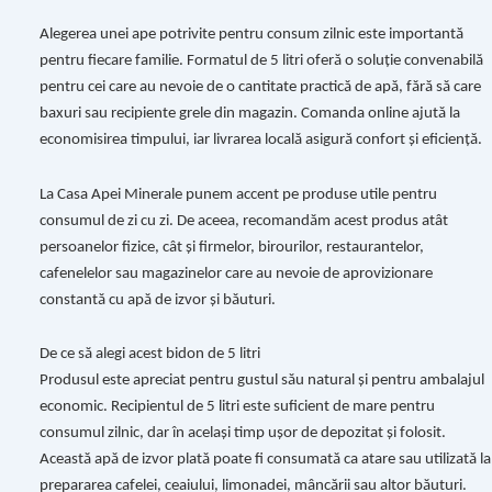
Alegerea unei ape potrivite pentru consum zilnic este importantă
pentru fiecare familie. Formatul de 5 litri oferă o soluție convenabilă
pentru cei care au nevoie de o cantitate practică de apă, fără să care
baxuri sau recipiente grele din magazin. Comanda online ajută la
economisirea timpului, iar livrarea locală asigură confort și eficiență.
La Casa Apei Minerale punem accent pe produse utile pentru
consumul de zi cu zi. De aceea, recomandăm acest produs atât
persoanelor fizice, cât și firmelor, birourilor, restaurantelor,
cafenelelor sau magazinelor care au nevoie de aprovizionare
constantă cu apă de izvor și băuturi.
De ce să alegi acest bidon de 5 litri
Produsul este apreciat pentru gustul său natural și pentru ambalajul
economic. Recipientul de 5 litri este suficient de mare pentru
consumul zilnic, dar în același timp ușor de depozitat și folosit.
Această apă de izvor plată poate fi consumată ca atare sau utilizată la
prepararea cafelei, ceaiului, limonadei, mâncării sau altor băuturi.