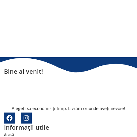
Bine ai venit!
Alegeți să economisiți timp. Livrăm oriunde aveți nevoie!
F
I
a
n
Informații utile
c
s
e
t
Acasă