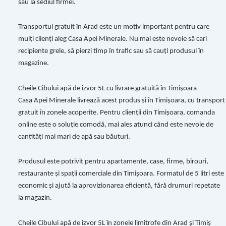
sau la sediul firmei.
Transportul gratuit în Arad este un motiv important pentru care
mulți clienți aleg Casa Apei Minerale. Nu mai este nevoie să cari
recipiente grele, să pierzi timp în trafic sau să cauți produsul în
magazine.
Cheile Cibului apă de izvor 5L cu livrare gratuită în Timișoara
Casa Apei Minerale livrează acest produs și în Timișoara, cu transport
gratuit în zonele acoperite. Pentru clienții din Timișoara, comanda
online este o soluție comodă, mai ales atunci când este nevoie de
cantități mai mari de apă sau băuturi.
Produsul este potrivit pentru apartamente, case, firme, birouri,
restaurante și spații comerciale din Timișoara. Formatul de 5 litri este
economic și ajută la aprovizionarea eficientă, fără drumuri repetate
la magazin.
Cheile Cibului apă de izvor 5L în zonele limitrofe din Arad și Timiș