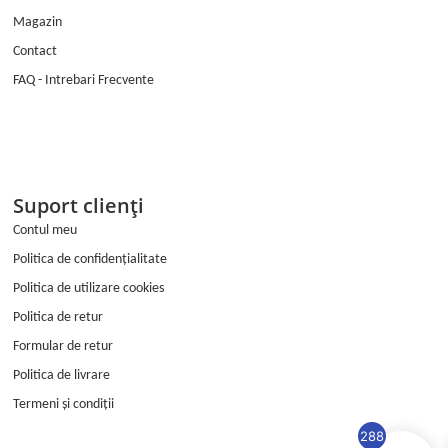
b
a
Magazin
o
g
o
r
Contact
k
a
FAQ - Intrebari Frecvente
m
Suport clienți
Contul meu
Politica de confidențialitate
Politica de utilizare cookies
Politica de retur
Formular de retur
Politica de livrare
Termeni și condiții
288