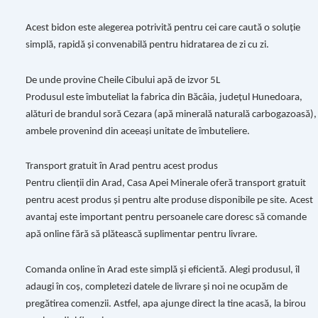
Acest bidon este alegerea potrivită pentru cei care caută o soluție
simplă, rapidă și convenabilă pentru hidratarea de zi cu zi.
De unde provine Cheile Cibului apă de izvor 5L
Produsul este îmbuteliat la fabrica din Băcâia, județul Hunedoara,
alături de brandul soră Cezara (apă minerală naturală carbogazoasă),
ambele provenind din aceeași unitate de îmbuteliere.
Transport gratuit în Arad pentru acest produs
Pentru clienții din Arad, Casa Apei Minerale oferă transport gratuit
pentru acest produs și pentru alte produse disponibile pe site. Acest
avantaj este important pentru persoanele care doresc să comande
apă online fără să plătească suplimentar pentru livrare.
Comanda online în Arad este simplă și eficientă. Alegi produsul, îl
adaugi în coș, completezi datele de livrare și noi ne ocupăm de
pregătirea comenzii. Astfel, apa ajunge direct la tine acasă, la birou