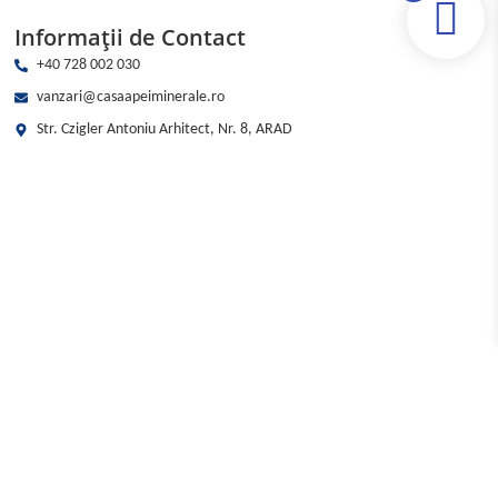
Informații de Contact
+40 728 002 030
vanzari@casaapeiminerale.ro
Str. Czigler Antoniu Arhitect, Nr. 8, ARAD
Cantitate
Telefon
Cheile
Adaugă în coș
Cibului
apa
de
izvor
5