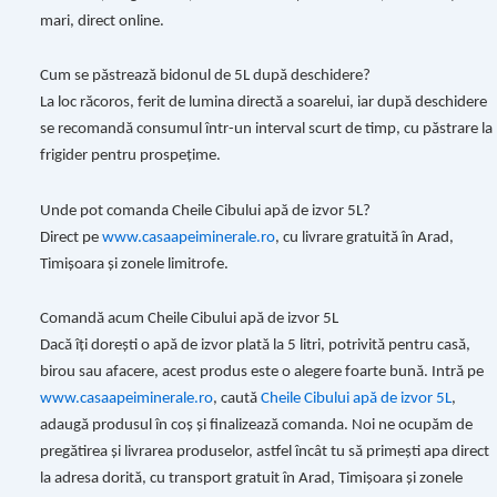
mari, direct online.
Cum se păstrează bidonul de 5L după deschidere?
La loc răcoros, ferit de lumina directă a soarelui, iar după deschidere
se recomandă consumul într-un interval scurt de timp, cu păstrare la
frigider pentru prospețime.
Unde pot comanda Cheile Cibului apă de izvor 5L?
Direct pe
www.casaapeiminerale.ro
, cu livrare gratuită în Arad,
Timișoara și zonele limitrofe.
Comandă acum Cheile Cibului apă de izvor 5L
Dacă îți dorești o apă de izvor plată la 5 litri, potrivită pentru casă,
birou sau afacere, acest produs este o alegere foarte bună. Intră pe
www.casaapeiminerale.ro
, caută
Cheile Cibului apă de izvor 5L
,
adaugă produsul în coș și finalizează comanda. Noi ne ocupăm de
pregătirea și livrarea produselor, astfel încât tu să primești apa direct
la adresa dorită, cu transport gratuit în Arad, Timișoara și zonele