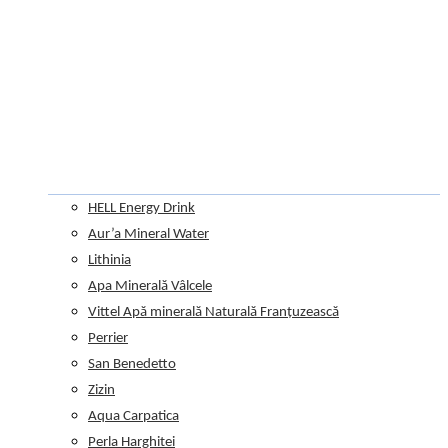
HELL Energy Drink
Aur’a Mineral Water
Lithinia
Apa Minerală Vâlcele
Vittel Apă minerală Naturală Franțuzească
Perrier
San Benedetto
Zizin
Aqua Carpatica
Perla Harghitei