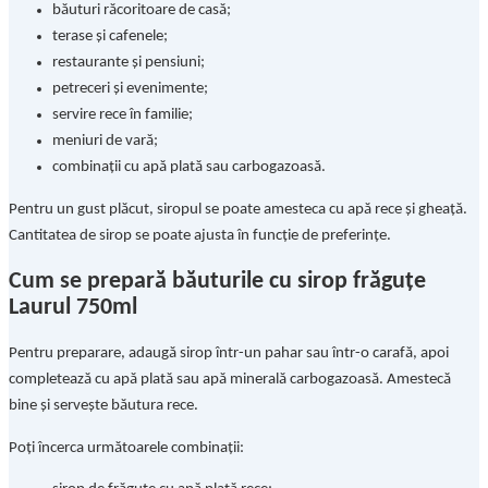
băuturi răcoritoare de casă;
terase și cafenele;
restaurante și pensiuni;
petreceri și evenimente;
servire rece în familie;
meniuri de vară;
combinații cu apă plată sau carbogazoasă.
Pentru un gust plăcut, siropul se poate amesteca cu apă rece și gheață.
Cantitatea de sirop se poate ajusta în funcție de preferințe.
Cum se prepară băuturile cu sirop frăguțe
Laurul 750ml
Pentru preparare, adaugă sirop într-un pahar sau într-o carafă, apoi
completează cu apă plată sau apă minerală carbogazoasă. Amestecă
bine și servește băutura rece.
Poți încerca următoarele combinații: