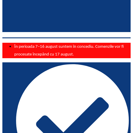
În perioada 7–16 august suntem în concediu. Comenzile vor fi
procesate începând cu 17 august.