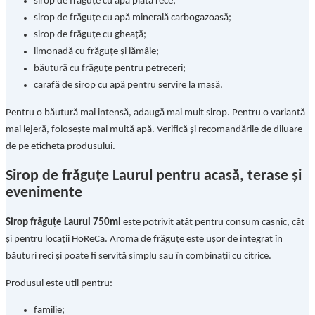
sirop de frăguțe cu apă plată rece;
sirop de frăguțe cu apă minerală carbogazoasă;
sirop de frăguțe cu gheață;
limonadă cu frăguțe și lămâie;
băutură cu frăguțe pentru petreceri;
carafă de sirop cu apă pentru servire la masă.
Pentru o băutură mai intensă, adaugă mai mult sirop. Pentru o variantă
mai lejeră, folosește mai multă apă. Verifică și recomandările de diluare
de pe eticheta produsului.
Sirop de frăguțe Laurul pentru acasă, terase și
evenimente
Sirop frăguțe Laurul 750ml
este potrivit atât pentru consum casnic, cât
și pentru locații HoReCa. Aroma de frăguțe este ușor de integrat în
băuturi reci și poate fi servită simplu sau în combinații cu citrice.
Produsul este util pentru:
familie;