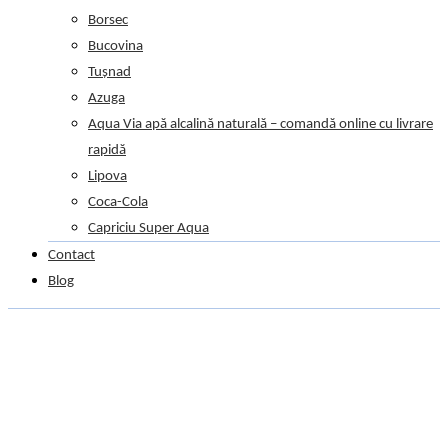
Borsec
Bucovina
Tușnad
Azuga
Aqua Via apă alcalină naturală – comandă online cu livrare
rapidă
Lipova
Coca-Cola
Capriciu Super Aqua
Contact
Blog