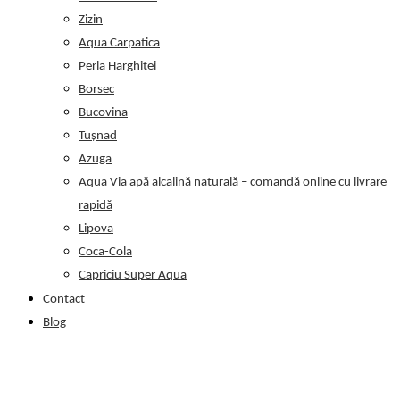
Zizin
Aqua Carpatica
Perla Harghitei
Borsec
Bucovina
Tușnad
Azuga
Aqua Via apă alcalină naturală – comandă online cu livrare
rapidă
Lipova
Coca-Cola
Capriciu Super Aqua
Contact
Blog