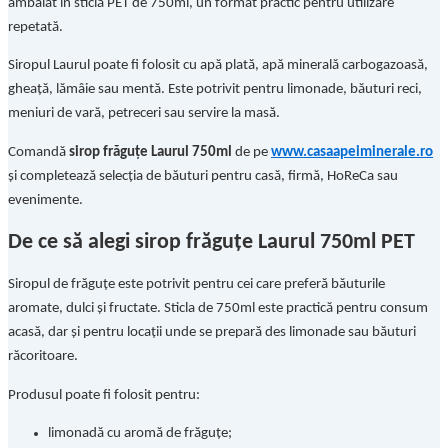
ambalat în sticlă PET de 750ml, un format practic pentru utilizare
repetată.
Siropul Laurul poate fi folosit cu apă plată, apă minerală carbogazoasă,
gheață, lămâie sau mentă. Este potrivit pentru limonade, băuturi reci,
meniuri de vară, petreceri sau servire la masă.
Comandă
sirop frăguțe Laurul 750ml
de pe
www.casaapeiminerale.ro
și completează selecția de băuturi pentru casă, firmă, HoReCa sau
evenimente.
De ce să alegi sirop frăguțe Laurul 750ml PET
Siropul de frăguțe este potrivit pentru cei care preferă băuturile
aromate, dulci și fructate. Sticla de 750ml este practică pentru consum
acasă, dar și pentru locații unde se prepară des limonade sau băuturi
răcoritoare.
Produsul poate fi folosit pentru:
limonadă cu aromă de frăguțe;