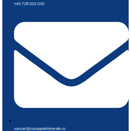
+40 728 002 030
vanzari@casaapeiminerale.ro