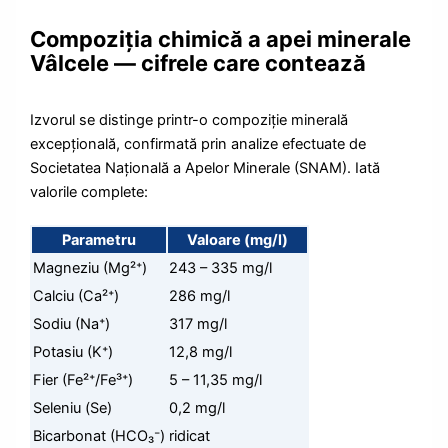
Compoziția chimică a apei minerale
Vâlcele — cifrele care contează
Izvorul se distinge printr-o compoziție minerală
excepțională, confirmată prin analize efectuate de
Societatea Națională a Apelor Minerale (SNAM). Iată
valorile complete:
Parametru
Valoare (mg/l)
Magneziu (Mg²⁺)
243 – 335 mg/l
Calciu (Ca²⁺)
286 mg/l
Sodiu (Na⁺)
317 mg/l
Potasiu (K⁺)
12,8 mg/l
Fier (Fe²⁺/Fe³⁺)
5 – 11,35 mg/l
Seleniu (Se)
0,2 mg/l
Bicarbonat (HCO₃⁻)
ridicat