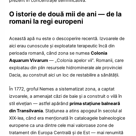
prezent în concentrație semnificativă.
O istorie de două mii de ani — de la
romani la regi europeni
Această apă nu este o descoperire recentă. Izvoarele de
aici erau cunoscute și exploatate terapeutic încă din
perioada romană, când zona se numea
Colonia
Aquarum Vivarum
— „Colonia apelor vii”. Romanii, care
exploatau din plin resursele hidrominerale ale provinciei
Dacia, au construit aici un loc de restabilire a sănătății.
În 1772, groful Nemes a sistematizat zona, a captat
izvoarele, a amenajat căzi de baie și a construit o vilă în
stil elvețian — astfel apărând
prima stațiune balneară
din Transilvania
. Stațiunea a atins apogeul în secolul al
XIX-lea, când era menționată în cataloagele balneologice
europene ca una dintre cele mai valoroase zone de
tratament din Europa Centrală și de Est — mai renumită