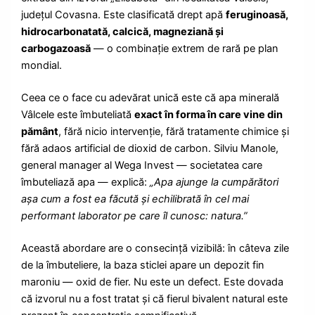
județul Covasna. Este clasificată drept apă
feruginoasă,
hidrocarbonatată, calcică, magneziană și
carbogazoasă
— o combinație extrem de rară pe plan
mondial.
Ceea ce o face cu adevărat unică este că apa minerală
Vâlcele este îmbuteliată
exact în forma în care vine din
pământ
, fără nicio intervenție, fără tratamente chimice și
fără adaos artificial de dioxid de carbon. Silviu Manole,
general manager al Wega Invest — societatea care
îmbuteliază apa — explică:
„Apa ajunge la cumpărători
așa cum a fost ea făcută și echilibrată în cel mai
performant laborator pe care îl cunosc: natura.”
Această abordare are o consecință vizibilă: în câteva zile
de la îmbuteliere, la baza sticlei apare un depozit fin
maroniu — oxid de fier. Nu este un defect. Este dovada
că izvorul nu a fost tratat și că fierul bivalent natural este