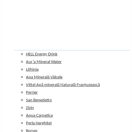
HELL Energy Drink
Aur’a Mineral Water
Lithinia
Apa Minerală Vâlcele
Vittel Apă minerală Naturală Franțuzească
Perrier
San Benedetto
Zizin
Aqua Carpatica
Perla Harghitei
Borsec