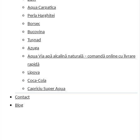
Aqua Carpatica
Perla Harghitei
Borsec
Bucovina
Tușnad
Azuga
Aqua Via apă alcalină naturală – comandă online cu livrare
rapidă
Lipova
Coca-Cola
Capriciu Super Aqua
Contact
Blog