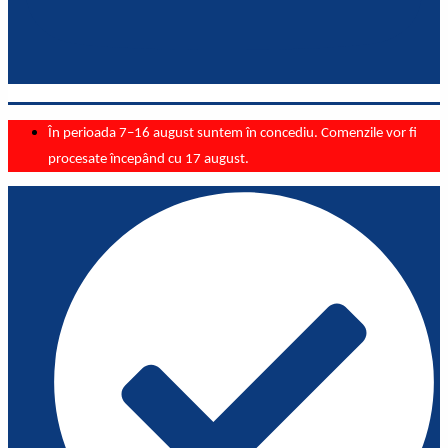
În perioada 7–16 august suntem în concediu. Comenzile vor fi
procesate începând cu 17 august.