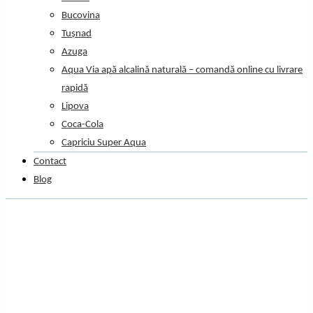
Bucovina
Tușnad
Azuga
Aqua Via apă alcalină naturală – comandă online cu livrare
rapidă
Lipova
Coca-Cola
Capriciu Super Aqua
Contact
Blog