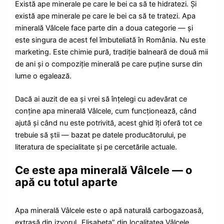
Există ape minerale pe care le bei ca să te hidratezi. Și
există ape minerale pe care le bei ca să te tratezi. Apa
minerală Vâlcele face parte din a doua categorie — și
este singura de acest fel îmbuteliată în România. Nu este
marketing. Este chimie pură, tradiție balneară de două mii
de ani și o compoziție minerală pe care puține surse din
lume o egalează.
Dacă ai auzit de ea și vrei să înțelegi cu adevărat ce
conține apa minerală Vâlcele, cum funcționează, când
ajută și când nu este potrivită, acest ghid îți oferă tot ce
trebuie să știi — bazat pe datele producătorului, pe
literatura de specialitate și pe cercetările actuale.
Ce este apa minerală Vâlcele — o
apă cu totul aparte
Apa minerală Vâlcele este o apă naturală carbogazoasă,
extrasă din izvorul „Elisabeta” din localitatea Vâlcele,