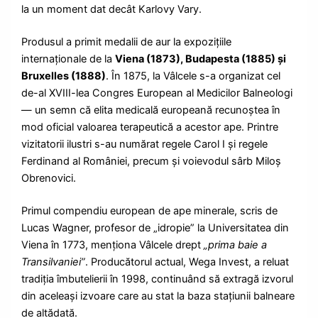
la un moment dat decât Karlovy Vary.
Produsul a primit medalii de aur la expozițiile
internaționale de la
Viena (1873), Budapesta (1885) și
Bruxelles (1888)
. În 1875, la Vâlcele s-a organizat cel
de-al XVIII-lea Congres European al Medicilor Balneologi
— un semn că elita medicală europeană recunoștea în
mod oficial valoarea terapeutică a acestor ape. Printre
vizitatorii ilustri s-au numărat regele Carol I și regele
Ferdinand al României, precum și voievodul sârb Miloș
Obrenovici.
Primul compendiu european de ape minerale, scris de
Lucas Wagner, profesor de „idropie” la Universitatea din
Viena în 1773, menționa Vâlcele drept
„prima baie a
Transilvaniei”
. Producătorul actual, Wega Invest, a reluat
tradiția îmbutelierii în 1998, continuând să extragă izvorul
din aceleași izvoare care au stat la baza stațiunii balneare
de altădată.