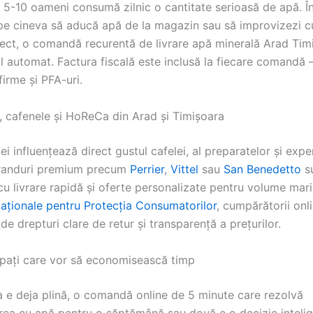
 5-10 oameni consumă zilnic o cantitate serioasă de apă. În
e cineva să aducă apă de la magazin sau să improvizezi c
ect, o comandă recurentă de livrare apă minerală Arad Tim
l automat. Factura fiscală este inclusă la fiecare comandă 
firme și PFA-uri.
, cafenele și HoReCa din Arad și Timișoara
ei influențează direct gustul cafelei, al preparatelor și expe
 Branduri premium precum
Perrier
,
Vittel
sau
San Benedetto
s
cu livrare rapidă și oferte personalizate pentru volume mar
Naționale pentru Protecția Consumatorilor
, cumpărătorii onl
de drepturi clare de retur și transparență a prețurilor.
ați care vor să economisească timp
a e deja plină, o comandă online de 5 minute care rezolvă
rea cu apă pentru o săptămână sau două e o decizie intelig