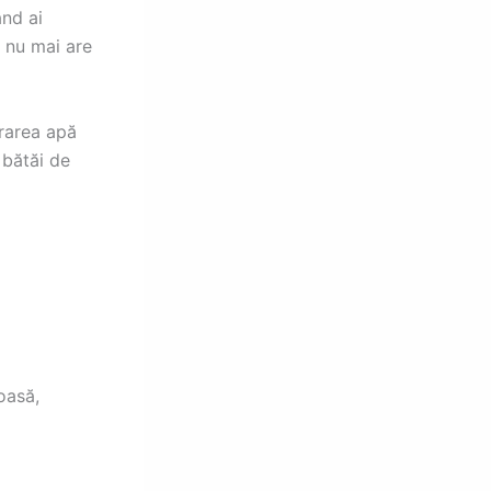
ând ai
6 nu mai are
vrarea apă
 bătăi de
oasă,