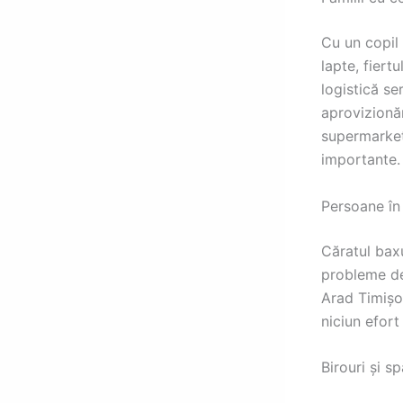
Cu un copil
lapte, fiertu
logistică s
aprovizionăr
supermarket.
importante.
Persoane în 
Căratul baxu
probleme de 
Arad Timișo
niciun efort
Birouri și s