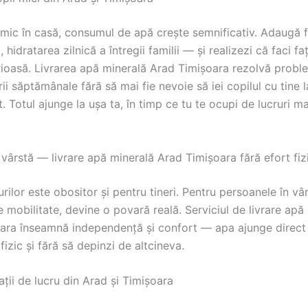
 mic în casă, consumul de apă crește semnificativ. Adaugă 
l, hidratarea zilnică a întregii familii — și realizezi că faci fa
erioasă. Livrarea apă minerală Arad Timișoara rezolvă probl
ii săptămânale fără să mai fie nevoie să iei copilul cu tine l
 Totul ajunge la ușa ta, în timp ce tu te ocupi de lucruri ma
vârstă — livrare apă minerală Arad Timișoara fără efort fiz
rilor este obositor și pentru tineri. Pentru persoanele în vâ
mobilitate, devine o povară reală. Serviciul de livrare apă
ara înseamnă independență și confort — apa ajunge direct l
 fizic și fără să depinzi de altcineva.
pații de lucru din Arad și Timișoara