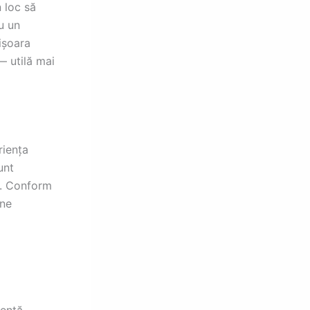
 loc să
u un
ișoara
— utilă mai
riența
unt
i. Conform
ine
entă.