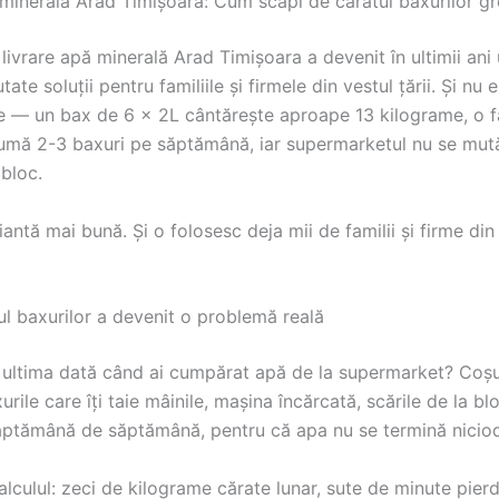
 minerală Arad Timișoara: Cum scapi de căratul baxurilor gr
 livrare apă minerală Arad Timișoara a devenit în ultimii ani
ate soluții pentru familiile și firmele din vestul țării. Și nu 
ce — un bax de 6 x 2L cântărește aproape 13 kilograme, o f
mă 2-3 baxuri pe săptămână, iar supermarketul nu se mut
bloc.
iantă mai bună. Și o folosesc deja mii de familii și firme din
ul baxurilor a devenit o problemă reală
ti ultima dată când ai cumpărat apă de la supermarket? Coșu
urile care îți taie mâinile, mașina încărcată, scările de la blo
ăptămână de săptămână, pentru că apa nu se termină nicio
alculul: zeci de kilograme cărate lunar, sute de minute pierd