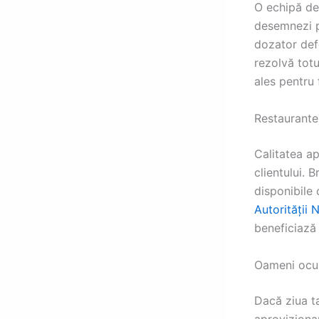
O echipă de
desemnezi p
dozator def
rezolvă totu
ales pentru 
Restaurante
Calitatea ap
clientului.
disponibile 
Autorității 
beneficiază 
Oameni ocup
Dacă ziua t
aproviziona