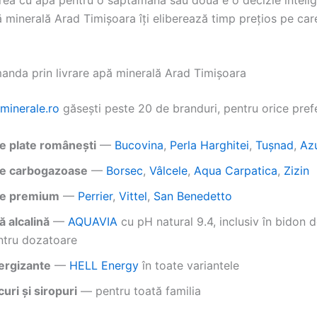
 minerală Arad Timișoara îți eliberează timp prețios pe care
anda prin livrare apă minerală Arad Timișoara
minerale.ro
găsești peste 20 de branduri, pentru orice prefe
e plate românești
—
Bucovina
,
Perla Harghitei
,
Tușnad
,
Az
e carbogazoase
—
Borsec
,
Vâlcele
,
Aqua Carpatica
,
Zizin
e premium
—
Perrier
,
Vittel
,
San Benedetto
ă alcalină
—
AQUAVIA
cu pH natural 9.4, inclusiv în bidon 
ntru dozatoare
ergizante
—
HELL Energy
în toate variantele
uri și siropuri
— pentru toată familia