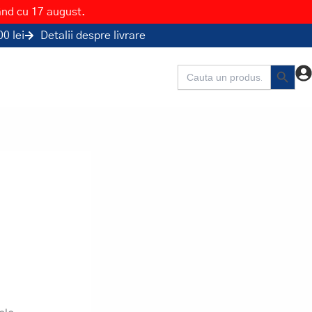
ând cu 17 august.
0 lei
Detalii despre livrare
Search Button
Search
for: