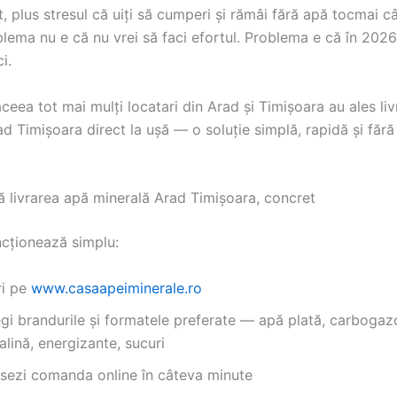
 plus stresul că uiți să cumperi și rămâi fără apă tocmai c
blema nu e că nu vrei să faci efortul. Problema e că în 202
i.
eea tot mai mulți locatari din Arad și Timișoara au ales li
d Timișoara direct la ușă — o soluție simplă, rapidă și fără
 livrarea apă minerală Arad Timișoara, concret
ncționează simplu:
ri pe
www.casaapeiminerale.ro
egi brandurile și formatele preferate — apă plată, carbogaz
alină, energizante, sucuri
asezi comanda online în câteva minute