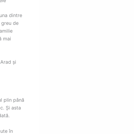
ele
 una dintre
e greu de
amilie
ă mai
 Arad și
l plin până
c. Și asta
dată.
ute în