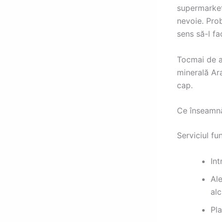
supermarket,
nevoie. Pro
sens să-l fac
Tocmai de ac
minerală Ara
cap.
Ce înseamnă
Serviciul fu
Int
Al
alc
Pl