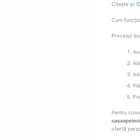
Citește și:
C
Cum funcțio
Procesul du
Ac
Ale
Ada
Plă
Pr
Pentru come
casaapeimi
ofertă perso