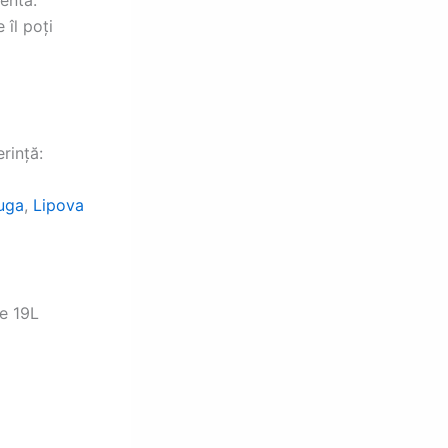
 îl poți
rință:
uga
,
Lipova
de 19L