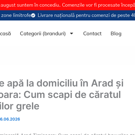
 august suntem în concediu. Comenzile vor fi procesate încep
 zone limitrofe
Livrare națională pentru comenzi de peste 40
casă
Categorii (branduri)
Contact
Blog
e apă la domiciliu în Arad și
oara: Cum scapi de căratul
lor grele
16.06.2026