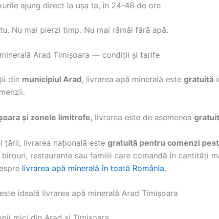
urile ajung direct la ușa ta, în 24-48 de ore
tu. Nu mai pierzi timp. Nu mai rămâi fără apă.
minerală Arad Timișoara — condiții și tarife
ții din
municipiul Arad
, livrarea apă minerală este
gratuită
i
menzii.
șoara și zonele limitrofe
, livrarea este de asemenea
gratui
l țării, livrarea națională este
gratuită pentru comenzi pest
 birouri, restaurante sau familii care comandă în cantități m
despre
livrarea apă minerală în toată România
.
este ideală livrarea apă minerală Arad Timișoara
opii mici din Arad și Timișoara