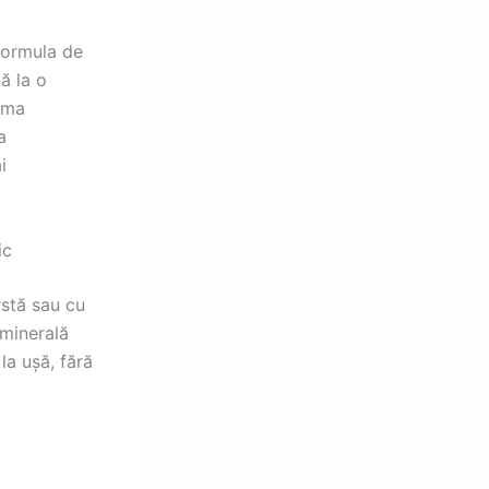
formula de
ță la o
ema
a
i
ic
rstă sau cu
 minerală
a ușă, fără