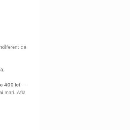
ndiferent de
tă
.
e 400 lei
—
ai mari. Află