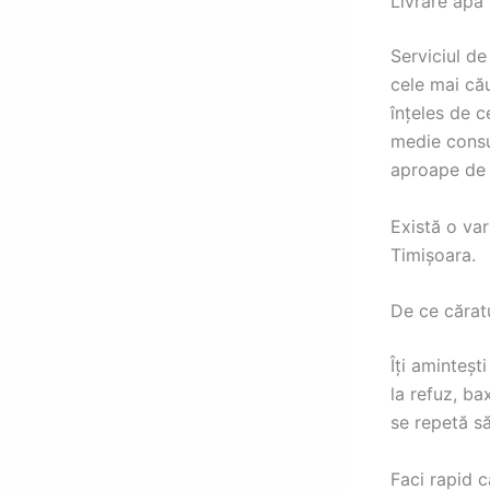
Livrare apă
Serviciul de
cele mai căut
înțeles de 
medie consu
aproape de 
Există o var
Timișoara.
De ce cărat
Îți aminteș
la refuz, bax
se repetă s
Faci rapid c