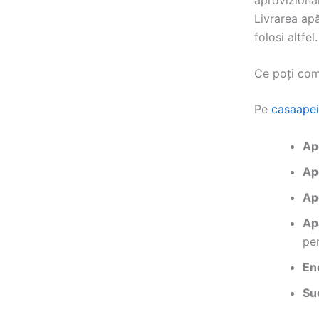
Livrarea apă
folosi altfel.
Ce poți com
Pe
casaapei
Ap
Ap
Ap
Ap
pe
En
Suc