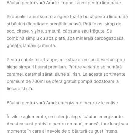
Băuturi pentru vară Arad: siropuri Laurul pentru limonade
Siropurile Laurul sunt o alegere foarte bună pentru limonade
și băuturi răcoritoare pregătite acasă. Poți folosi sirop de
soc, cireșe, vișine, zmeură, căpșune sau frăguțe. Se
combină simplu cu apă plată, apă minerală carbogazoasă,
gheață, lămâie și mentă.
Pentru cafele reci, frappe, milkshake-uri sau deserturi, poți
alege siropuri Laurul premium. Printre variante se numără
caramel, caramel sărat, alune și Irish. La aceste sortimente
premium de 700ml se oferă gratuit pompă dozatoare la
fiecare sticlă.
Băuturi pentru vară Arad: energizante pentru zile active
În zilele aglomerate, unii clienți aleg și băuturi energizante.
Acestea sunt potrivite pentru drumuri, muncă, ture lungi sau
momente în care ai nevoie de o băutură cu gust intens.