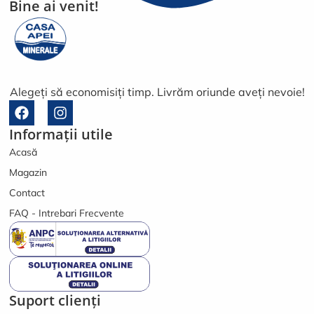
Bine ai venit!
Alegeți să economisiți timp. Livrăm oriunde aveți nevoie!
F
I
a
n
Informații utile
c
s
e
t
Acasă
b
a
Magazin
o
g
o
r
Contact
k
a
FAQ - Intrebari Frecvente
m
Suport clienți