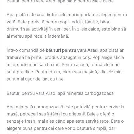
Băuturi pentru vară Arad: apă plată pentru zilele calde
Apa plată este una dintre cele mai importante alegeri pentru
vară. Este potrivită pentru copii, adulți, familie, birou,
drumuri sau activități în aer liber. În zilele calde, este bine să
ai mereu apă rece la îndemână.
Într-o comandă de
băuturi pentru vară Arad
, apa plată ar
trebui să fie primul produs adăugat în coș. Poți alege sticle
mici, sticle mari sau baxuri. Pentru acasă, formatele mari
sunt practice. Pentru drum, birou sau mașină, sticlele mici
sunt mai ușor de luat cu tine.
Băuturi pentru vară Arad: apă minerală carbogazoasă
Apa minerală carbogazoasă este potrivită pentru servire la
masă, petreceri sau întâlniri cu prietenii. Bulele oferă o
senzație fresh, mai ales când apa este servită rece. Este o
alegere bună pentru cei care vor o băutură simplă, dar