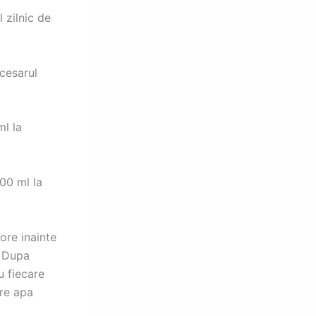
 zilnic de
cesarul
ml la
00 ml la
ore inainte
. Dupa
u fiecare
pre apa