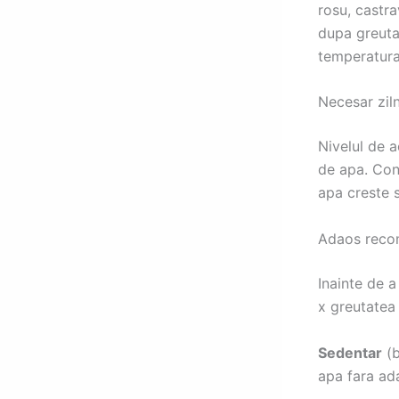
rosu, castra
dupa greutat
temperatura 
Necesar ziln
Nivelul de a
de apa. Co
apa creste s
Adaos recom
Inainte de a
x greutatea 
Sedentar
(b
apa fara ad