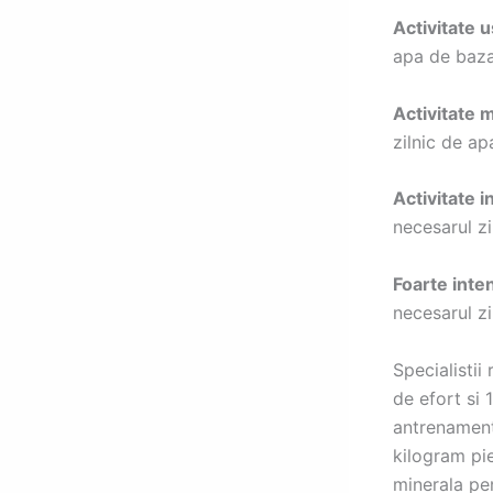
Activitate 
apa de baz
Activitate 
zilnic de a
Activitate 
necesarul z
Foarte inte
necesarul z
Specialisti
de efort si 
antrenament,
kilogram pie
minerala pen