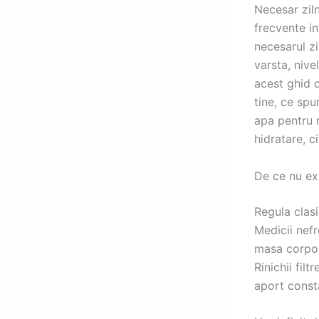
Necesar zil
frecvente in
necesarul zi
varsta, nive
acest ghid c
tine, ce spu
apa pentru n
hidratare, c
De ce nu exi
Regula clasi
Medicii nefr
masa corpora
Rinichii fil
aport consta