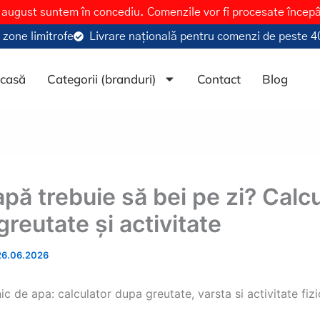
 august suntem în concediu. Comenzile vor fi procesate încep
 zone limitrofe
Livrare națională pentru comenzi de peste 40
casă
Categorii (branduri)
Contact
Blog
pă trebuie să bei pe zi? Calc
reutate și activitate
26.06.2026
ic de apa: calculator dupa greutate, varsta si activitate fiz