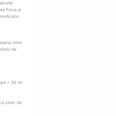
alculat
ea fizica si
mnificativ.
sarul zilnic
zilnic de
 apa = 35 ml
l zilnic de