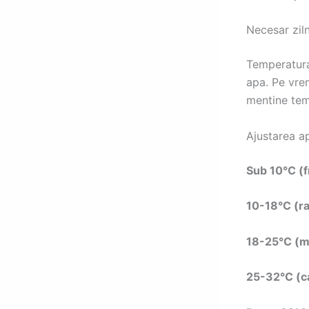
Necesar zil
Temperatura
apa. Pe vrem
mentine tem
Ajustarea a
Sub 10°C (f
10-18°C (r
18-25°C (m
25-32°C (c