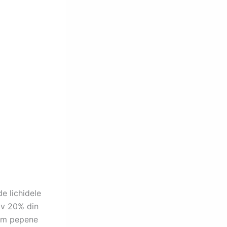
de lichidele
tiv 20% din
cum pepene