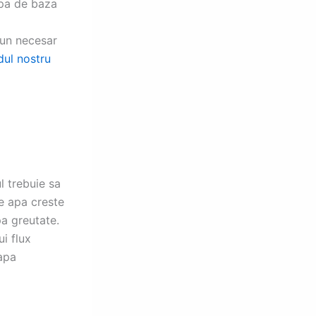
apa de baza
 un necesar
dul nostru
l trebuie sa
de apa creste
a greutate.
i flux
apa