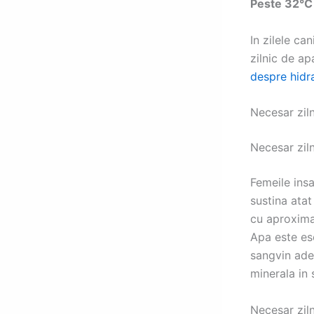
Peste 32°C 
In zilele ca
zilnic de ap
despre hidr
Necesar ziln
Necesar ziln
Femeile ins
sustina atat
cu aproxima
Apa este ese
sangvin ade
minerala in 
Necesar ziln