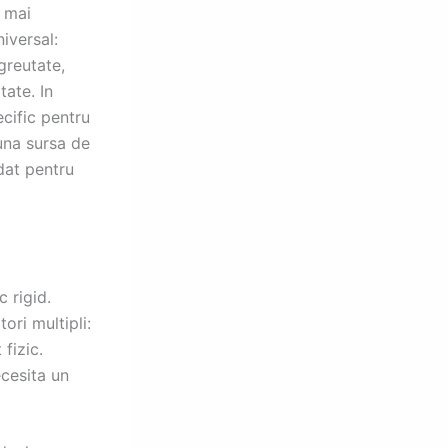
e mai
iversal:
greutate,
tate. In
cific pentru
buna sursa de
dat pentru
c rigid.
ori multipli:
fizic.
ecesita un