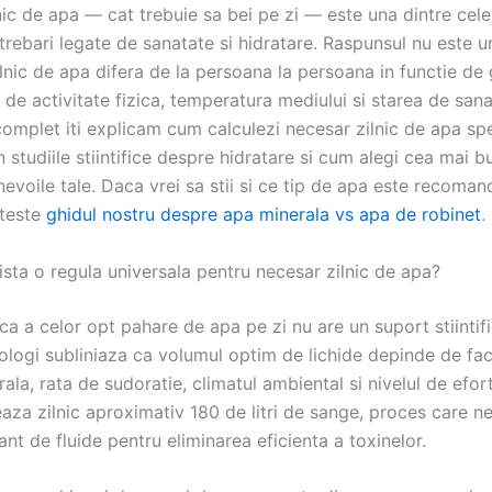
nic de apa — cat trebuie sa bei pe zi — este una dintre cel
trebari legate de sanatate si hidratare. Raspunsul nu este un
lnic de apa difera de la persoana la persoana in functie de 
l de activitate fizica, temperatura mediului si starea de sana
omplet iti explicam cum calculezi necesar zilnic de apa spe
n studiile stiintifice despre hidratare si cum alegi cea mai 
evoile tale. Daca vrei sa stii si ce tip de apa este recoman
iteste
ghidul nostru despre apa minerala vs apa de robinet
.
sta o regula universala pentru necesar zilnic de apa?
ca a celor opt pahare de apa pe zi nu are un suport stiintifi
ologi subliniaza ca volumul optim de lichide depinde de fact
la, rata de sudoratie, climatul ambiental si nivelul de efort 
treaza zilnic aproximativ 180 de litri de sange, proces care n
nt de fluide pentru eliminarea eficienta a toxinelor.