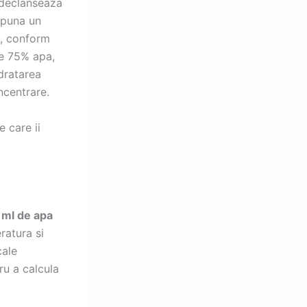
 declanseaza
epuna un
e, conform
te 75% apa,
dratarea
ncentrare.
 care ii
 ml de apa
ratura si
cale
ru a calcula