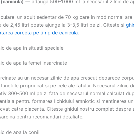
(canicula)
— adauga 500-1.000 ml la necesarul zilnic de 
niculare, un adult sedentar de 70 kg care in mod normal are
a de 2,45 litri poate ajunge la 3-3,5 litri pe zi. Citeste si
ghi
atarea corecta pe timp de canicula
.
ic de apa in situatii speciale
ic de apa la femei insarcinate
arcinate au un necesar zilnic de apa crescut deoarece corpu
 functiile proprii cat si pe cele ale fatului. Necesarul zilnic 
tiv 300-500 ml pe zi fata de necesarul normal calculat dup
ntiala pentru formarea lichidului amniotic si mentinerea unu
cvat catre placenta. Citeste ghidul nostru complet despre 
sarcina pentru recomandari detaliate.
ic de apa la copii