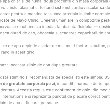
de apa chiar si de numai doua procente din masa corporala
 volumului plasmatic, fortand sistemul cardiovascular sa d
entar pentru a mentine tensiunea arteriala in limite normal
licate de Mayo Clinic. Creierul uman are in compozitie pes
 nervoase reactioneaza imediat la absenta fluidelor — deshi
oaca dureri de cap, oboseala si scaderea capacitatii de co
lnic de apa depinde asadar de mai multi factori simultan, pe
 rand in acest ghid.
baza: necesar zilnic de apa dupa greutate
data stiintific si recomandata de specialisti este simpla:
35
m de greutate corporala pe zi
, in conditii normale de tempe
sedentara. Aceasta regula este confirmata de ghidurile medi
 internationale si reprezinta punctul de plecare corect pent
lnic de apa al fiecarei persoane.