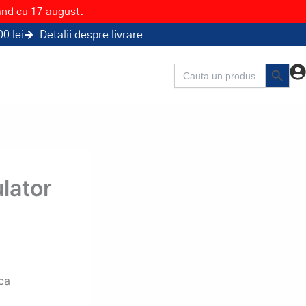
ând cu 17 august.
0 lei
Detalii despre livrare
Search Button
Search
for:
ulator
ica