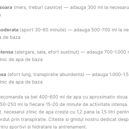
usoara
(mers, treburi casnice) — adauga 300 ml la necesarul
a
moderata
(sport 30-60 minute) — adauga 500-700 ml la ne
pa de baza
intensa
(alergare, sala, efort sustinut) — adauga 700-1.000 
ilnic de apa de baza
nsa
(efort lung, transpiratie abundenta) — adauga 1.000-1.5
ilnic de apa de baza
i recomanda sa bei 400-600 ml de apa cu aproximativ doua 
150-250 ml la fiecare 15-20 de minute de activitate intensa
 necesarul zilnic de apa creste cu 1,2 pana la 1,5 litri pentr
rdut prin transpiratie. Citeste si ghidul nostru dedicat des
tru sportivi si hidratare la antrenament.