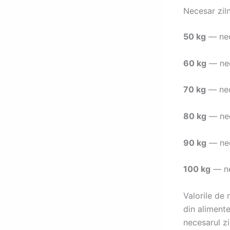
Necesar zil
50 kg
— nece
60 kg
— nece
70 kg
— nece
80 kg
— nece
90 kg
— nece
100 kg
— nec
Valorile de 
din alimente
necesarul z