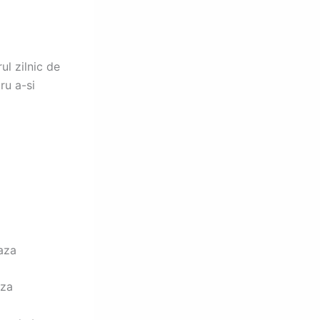
ul zilnic de
ru a-si
aza
aza